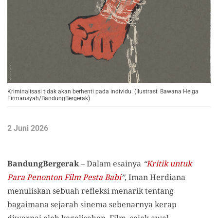
Kriminalisasi tidak akan berhenti pada individu. (Ilustrasi: Bawana Helga
Firmansyah/BandungBergerak)
2 Juni 2026
BandungBergerak
– Dalam esainya
“
Kritik untuk
Para Penonton Film Pesta Babi
”
,
Iman Herdiana
menuliskan sebuah refleksi menarik tentang
bagaimana sejarah sinema sebenarnya kerap
diwarnai oleh kegelisahan
. Film, sejak awal