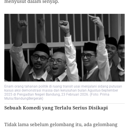
menyusut dalam senyap.
Enam orang tahanan politik di ruang transit usai menjalani sidang putusan
kasus aksi demonstrasi massa dan kerusuhan bulan Agustus-September
2025 di Pengadlan Negeri Bandung, 23 Februari 2026. (Foto: Prima
Mulia/BandungBergerak)
Sebuah Komedi yang Terlalu Serius Disikapi
Tidak lama sebelum gelombang itu, ada gelombang