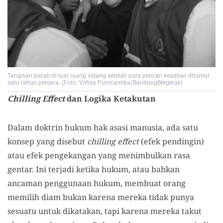
Tangisan pecah di luar ruang sidang setelah para pencari keadilan dituntut
satu tahun penjara. (Foto: Virliya Putricantika/BandungBergerak)
Chilling Effect
dan Logika Ketakutan
Dalam doktrin hukum hak asasi manusia, ada satu
konsep yang disebut
chilling effect
(efek pendingin)
atau efek pengekangan yang menimbulkan rasa
gentar. Ini terjadi ketika hukum, atau bahkan
ancaman penggunaan hukum, membuat orang
memilih diam bukan karena mereka tidak punya
sesuatu untuk dikatakan, tapi karena mereka takut