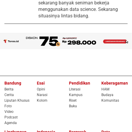
sekarang banyak seniman bekerja
menggunakan data science. Sekarang
situasinya lintas bidang.
Bandung
Esai
Pendidikan
Keberagaman
Berita
Opini
Literasi
HAM
Cerita
Narasi
Kampus
Budaya
Liputan Khusus
Kolom
Riset
Komunitas
Foto
Buku
Video
Podcast
Agenda
Lingkungan
Indonesia
Bergerak
Data