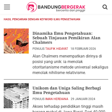
HASIL PENCARIAN DENGAN KEYWORD ILMU PENGETAHUAN
Dinamika Ilmu Pengetahuan:
Sebuah Tinjauan Pemikiran Alan
Chalmers
PENULIS
TAUFIK HIDAYAT
18 FEBRUARI 2026
Alan Chalmers menempatkan dirinya di
posisi yang unik: ia menolak
otoritarianisme metode universal sekaligus
menolak nihilisme relativisme.
Unikom dan Uniga Saling Berbagi
Ilmu Pengetahuan
PENULIS
IMAN HERDIANA
29 JANUARI 2024
Akses terhadap pendidikan tinggi masih
barang mahal di Jawa Barat. Dari 40.000