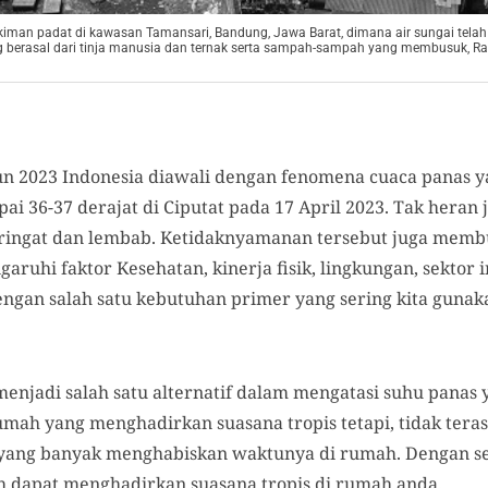
an padat di kawasan Tamansari, Bandung, Jawa Barat, dimana air sungai telah
ang berasal dari tinja manusia dan ternak serta sampah-sampah yang membusuk, Ra
n 2023 Indonesia diawali dengan fenomena cuaca panas y
i 36-37 derajat di Ciputat pada 17 April 2023. Tak heran j
ringat dan lembab. Ketidaknyamanan tersebut juga memb
uhi faktor Kesehatan, kinerja fisik, lingkungan, sektor in
 dengan salah satu kebutuhan primer yang sering kita gun
menjadi salah satu alternatif dalam mengatasi suhu panas
 Rumah yang menghadirkan suasana tropis tetapi, tidak te
yang banyak menghabiskan waktunya di rumah. Dengan sed
 dapat menghadirkan suasana tropis di rumah anda.