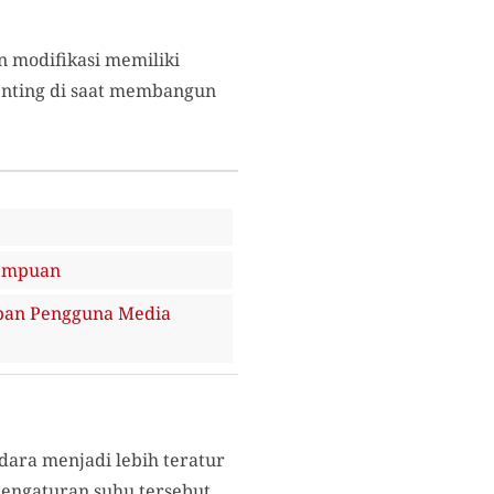
 modifikasi memiliki
penting di saat membangun
rempuan
upan Pengguna Media
dara menjadi lebih teratur
pengaturan suhu tersebut.