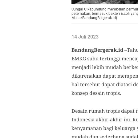
Sungai Cikapundung membelah permukim
peternakan, termasuk bakteri E.coli y
Mulia/BandungBergerak.id)
14 Juli 2023
BandungBergerak.id
–Tahu
BMKG suhu tertinggi mencapa
menjadi lebih mudah berke
dikarenakan dapat mempengar
hal tersebut dapat diatasi
konsep desain tropis.
Desain rumah tropis dapat 
Indonesia akhir-akhir ini.
kenyamanan bagi keluarga 
mudah dan sederhana sudah