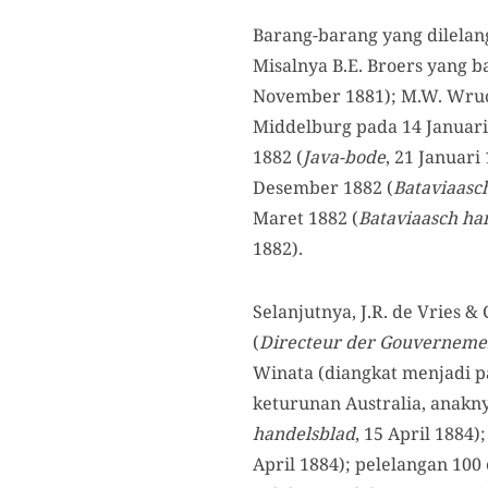
Barang-barang yang dilelan
Misalnya B.E. Broers yang b
November 1881); M.W. Wruc
Middelburg pada 14 Januari
1882 (
Java-bode
, 21 Januar
Desember 1882 (
Bataviaasc
Maret 1882 (
Bataviaasch ha
1882).
Selanjutnya, J.R. de Vries 
(
Directeur der Gouvernemen
Winata (diangkat menjadi p
keturunan Australia, anakny
handelsblad
, 15 April 1884)
April 1884); pelelangan 100