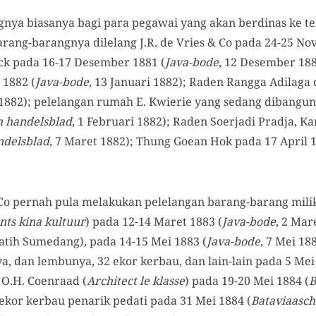
gnya biasanya bagi para pegawai yang akan berdinas ke te
arang-barangnya dilelang J.R. de Vries & Co pada 24-25 N
k pada 16-17 Desember 1881 (
Java-bode
, 12 Desember 1881
 1882 (
Java-bode
, 13 Januari 1882); Raden Rangga Adilaga 
i 1882); pelelangan rumah E. Kwierie yang sedang dibangun
h handelsblad
, 1 Februari 1882); Raden Soerjadi Pradja, K
ndelsblad
, 7 Maret 1882); Thung Goean Hok pada 17 April 1
& Co pernah pula melakukan pelelangan barang-barang milik
ts kina kultuur
) pada 12-14 Maret 1883 (
Java-bode
, 2 Mar
atih Sumedang), pada 14-15 Mei 1883 (
Java-bode
, 7 Mei 18
a, dan lembunya, 32 ekor kerbau, dan lain-lain pada 5 Mei
; O.H. Coenraad (
Architect le klasse
) pada 19-20 Mei 1884 (
B
 ekor kerbau penarik pedati pada 31 Mei 1884 (
Bataviaasch