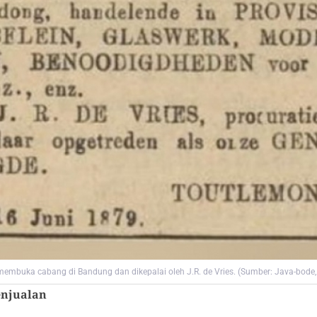
membuka cabang di Bandung dan dikepalai oleh J.R. de Vries. (Sumber: Java-bode,
enjualan