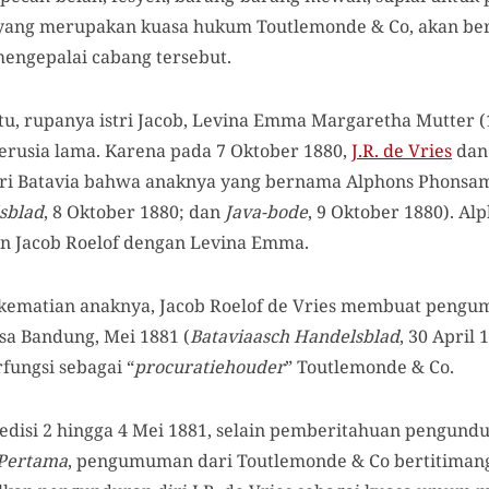
es, yang merupakan kuasa hukum Toutlemonde & Co, akan b
mengepalai cabang tersebut.
tu, rupanya istri Jacob, Levina Emma Margaretha Mutter (
berusia lama. Karena pada 7 Oktober 1880,
J.R. de Vries
dan 
i Batavia bahwa anaknya yang bernama Alphons Phonsam
sblad
, 8 Oktober 1880; dan
Java-bode
, 9 Oktober 1880). A
an Jacob Roelof dengan Levina Emma.
 kematian anaknya, Jacob Roelof de Vries membuat pengum
sa Bandung, Mei 1881 (
Bataviaasch Handelsblad
, 30 April 
rfungsi sebagai “
procuratiehouder
” Toutlemonde & Co.
edisi 2 hingga 4 Mei 1881, selain pemberitahuan pengundura
Pertama
, pengumuman dari Toutlemonde & Co bertitimang