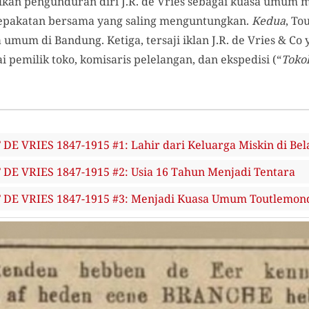
an pengunduran diri J.R. de Vries sebagai kuasa umum 
sepakatan bersama yang saling menguntungkan.
Kedua
, T
 umum di Bandung. Ketiga, tersaji iklan J.R. de Vries & Co
 pemilik toko, komisaris pelelangan, dan ekspedisi (“
Toko
E VRIES 1847-1915 #1: Lahir dari Keluarga Miskin di Bel
E VRIES 1847-1915 #2: Usia 16 Tahun Menjadi Tentara
DE VRIES 1847-1915 #3: Menjadi Kuasa Umum Toutlemon