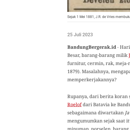
Sejak 1 Mei 1881, J.R. de Vries membuka
25 Juli 2023
BandungBergerak.id
-
Hari
Besar, barang-barang milik
furnitur, cermin, rak, meja-m
1879). Masalahnya, mengapa
memperkerjakannya?
Rupanya, dari berita koran
Roelof
dari Batavia ke Band
sebagaimana diwartakan
Ja
mengumumkan sejak saat it
minuman, porselen, barang 