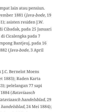
mpat lain atau pensiun.
ovember 1881 (
Java-bode
, 19
); asisten residen J.W.
di Cibadak, pada 25 Januari
 di Cicalengka pada 7
ampong Bantjeuj, pada 16
882 (
Java-bode
, 3 April
 J.C. Bernelot Moens
et 1883); Raden Karta
83); pelelangan 77 sapi
 1884 (
Bataviaasch
ataviaasch handelsblad
, 29
 handelsblad
, 24 Mei 1884);