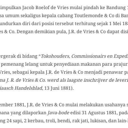
isimpulkan Jacob Roelof de Vries mulai pindah ke Bandung 1
sa umum sekaligus kepala cabang Toutlemonde & Co di Ba
ndurkan diri dari posisi tersebut terhitung sejak 1 Mei 
ies & Co. Dengan demikian pula, J.R. de Vries & Co dapat d
rgerak di bidang “
Tokohouders, Commissionairs en Exped
 pemenang lelang untuk penyediaan makanan para prajurit
 Vries, sebagai kepala J.R. de Vries & Co menjadi penawar p
rma J. R. de Vries & Co. werd als laagste inschrijver de leve
iaasch Handelsblad
, 13 Juni 1881).
mber 1881, J.R. de Vries & Co mulai melakukan usahanya s
imana yang dilaporkan
Java-bode
edisi 31 Agustus 1881, pa
4 sapi, 2 kerbau, troli, bendi, rak jati, lukisan, dan lain-