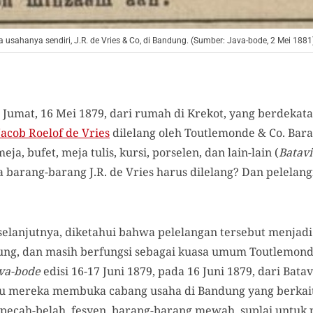
 usahanya sendiri, J.R. de Vries & Co, di Bandung. (Sumber: Java-bode, 2 Mei 1881
 Jumat, 16 Mei 1879, dari rumah di Krekot, yang berdeka
Jacob Roelof de Vries
dilelang oleh Toutlemonde & Co. Bar
eja, bufet, meja tulis, kursi, porselen, dan lain-lain (
Batav
 barang-barang J.R. de Vries harus dilelang? Dan pelelan
 selanjutnya, diketahui bahwa pelelangan tersebut menja
ung, dan masih berfungsi sebagai kuasa umum Toutlemonde
va-bode
edisi 16-17 Juni 1879, pada 16 Juni 1879, dari Bat
u mereka membuka cabang usaha di Bandung yang berkai
pecah-belah, fesyen,
barang-barang mewah, suplai untuk p