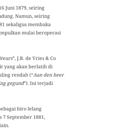
6 Juni 1879, seiring
ndung. Namun, seiring
1881 sekaligus membuka
isimpulkan mulai beroperasi
iteurs
”, J.R. de Vries & Co
 yang akan berlatih di
aling rendah (“
Aan den heer
ring gegund
”). Ini terjadi
ebagai biro lelang
da 7 September 1881,
lain.