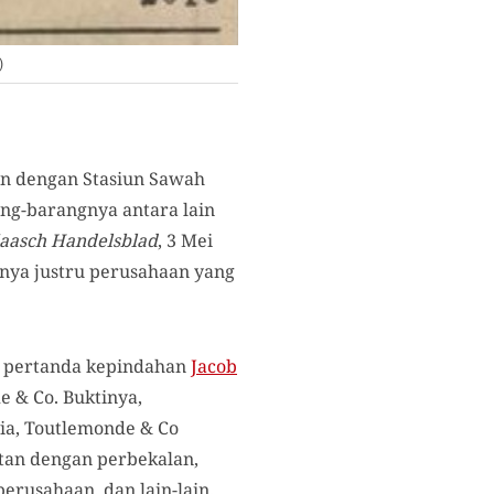
)
tan dengan Stasiun Sawah
ang-barangnya antara lain
iaasch Handelsblad
, 3 Mei
gnya justru perusahaan yang
di pertanda kepindahan
Jacob
 & Co. Buktinya,
avia, Toutlemonde & Co
tan dengan perbekalan,
erusahaan, dan lain-lain.