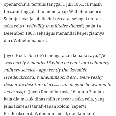
openarch.nl), tertulis tanggal 1 Juli 1861, ia masih
tercatat tinggal atau menetap di Wilhelminaoord.
Selanjutnya, Jacob Roelof tercatat sebagai tentara
suka rela (“
vrijwillig in militaire dienst
”) pada 14
Desember 1863, sekaligus menandai kepergiannya
dari Wilhelminaoord.
Joyce Hoek-Pula (5/7) mengatakan kepada saya, “
JR
was barely 2 months 16 when he went into voluntary
military service - apparently the 'koloniën'
(Frederiksoord, Wilhelminaoord etc.) were really
desperate destitute places... can imagine he wanted to
leave asap
” (Jacob Roelof berusia 16 tahun 2 bulan
kala dia masuk dinas militer secara suka rela, yang
jelas [karena] tanah-tanah koloni [seperti
Frederiksoord, Wilhelminaoord, dan lain-lain)