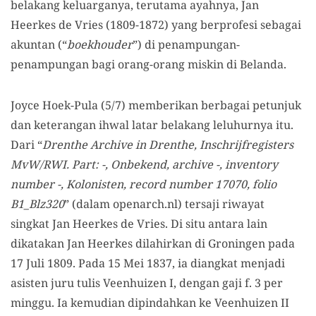
belakang keluarganya, terutama ayahnya, Jan
Heerkes de Vries (1809-1872) yang berprofesi sebagai
akuntan (“
boekhouder
”) di penampungan-
penampungan bagi orang-orang miskin di Belanda.
Joyce Hoek-Pula (5/7) memberikan berbagai petunjuk
dan keterangan ihwal latar belakang leluhurnya itu.
Dari “
Drenthe Archive in Drenthe, Inschrijfregisters
MvW/RWI. Part: -, Onbekend, archive -, inventory
number -, Kolonisten, record number 17070, folio
B1_Blz320
” (dalam openarch.nl) tersaji riwayat
singkat Jan Heerkes de Vries. Di situ antara lain
dikatakan Jan Heerkes dilahirkan di Groningen pada
17 Juli 1809. Pada 15 Mei 1837, ia diangkat menjadi
asisten juru tulis Veenhuizen I, dengan gaji f. 3 per
minggu. Ia kemudian dipindahkan ke Veenhuizen II