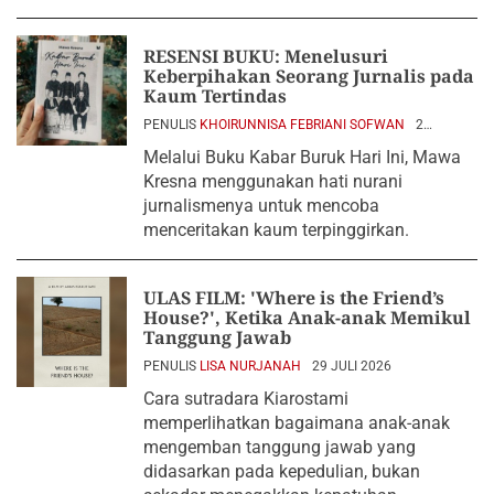
RESENSI BUKU: Menelusuri
Keberpihakan Seorang Jurnalis pada
Kaum Tertindas
PENULIS
KHOIRUNNISA FEBRIANI SOFWAN
2
AGUSTUS 2026
Melalui Buku Kabar Buruk Hari Ini, Mawa
Kresna menggunakan hati nurani
jurnalismenya untuk mencoba
menceritakan kaum terpinggirkan.
ULAS FILM: 'Where is the Friend’s
House?', Ketika Anak-anak Memikul
Tanggung Jawab
PENULIS
LISA NURJANAH
29 JULI 2026
Cara sutradara Kiarostami
memperlihatkan bagaimana anak-anak
mengemban tanggung jawab yang
didasarkan pada kepedulian, bukan