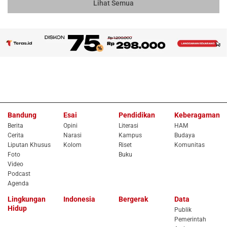
Lihat Semua
Bandung
Esai
Pendidikan
Keberagaman
Berita
Opini
Literasi
HAM
Cerita
Narasi
Kampus
Budaya
Liputan Khusus
Kolom
Riset
Komunitas
Foto
Buku
Video
Podcast
Agenda
Lingkungan
Indonesia
Bergerak
Data
Hidup
Publik
Pemerintah