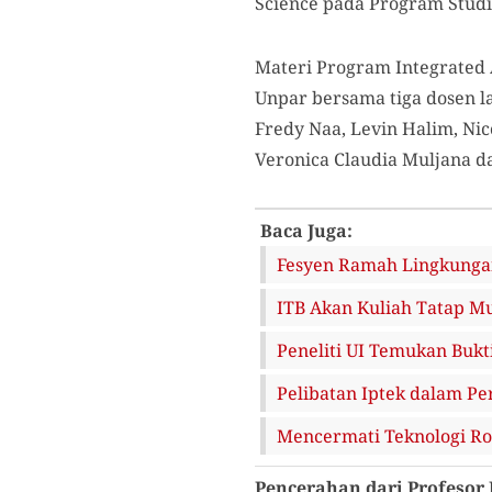
Science pada Program Studi
Materi Program Integrated A
Unpar bersama tiga dosen l
Fredy Naa, Levin Halim, Ni
Veronica Claudia Muljana da
Baca Juga:
Fesyen Ramah Lingkungan
ITB Akan Kuliah Tatap M
Peneliti UI Temukan Bukt
Pelibatan Iptek dalam 
Mencermati Teknologi Ro
Pencerahan dari Profesor 