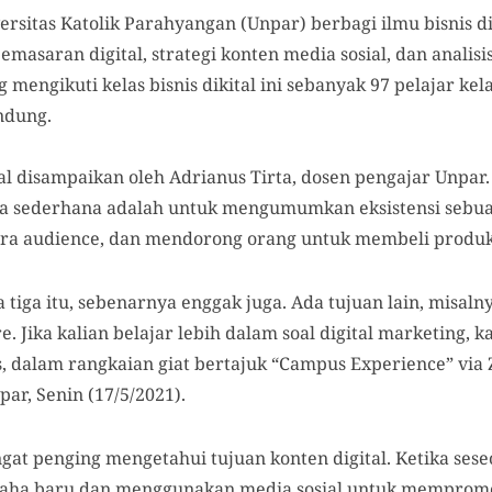
ersitas Katolik Parahyangan (Unpar) berbagi ilmu bisnis d
masaran digital, strategi konten media sosial, dan analisi
mengikuti kelas bisnis dikital ini sebanyak 97 pelajar kel
ndung.
al disampaikan oleh Adrianus Tirta, dosen pengajar Unpar
ara sederhana adalah untuk mengumumkan eksistensi sebu
a audience, dan mendorong orang untuk membeli produk
tiga itu, sebenarnya enggak juga. Ada tujuan lain, misal
. Jika kalian belajar lebih dalam soal digital marketing, k
, dalam rangkaian giat bertajuk “Campus Experience” via 
ar, Senin (17/5/2021).
gat penging mengetahui tujuan konten digital. Ketika s
usaha baru dan menggunakan media sosial untuk memprom