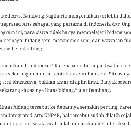
ated Arts, Bambang Sugiharto mengenalkan terlebih dahulu
ntegrated Arts
sebagai yang pertama di Indonesia dan Un
rogram ini, para siswa tidak hanya mempelajari bidang sen
berbagai bidang seni, manajemen seni, dan wawasan filoso
ang bernilai tinggi.
unculkan di Indonesia? Karena seni itu tanpa disadari men
emua sekarang menuntut sentuhan-sentuhan seni. Situasinya 
g seni khususnya, bahkan antar disiplin ilmu. Banyak seka
ekarang situasinya lintas bidang,” ujar Bambang.
intas bidang tersebut ke depannya semakin penting, karen
gram Integrated Arts UNPAR, hal tersebut sudah dilatih sej
 di Unpar ini, sejak awal sudah dibiasakan berinteraksi de