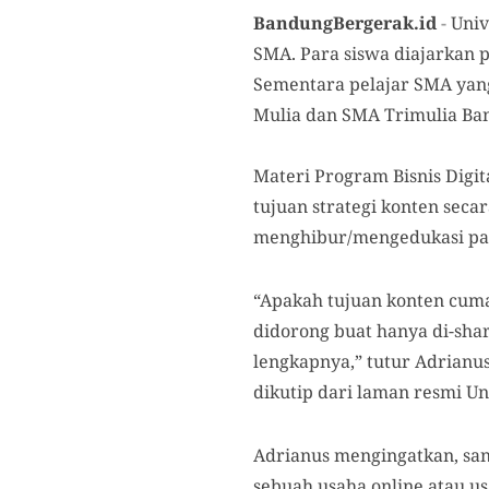
BandungBergerak.id
-
Univ
SMA. Para siswa diajarkan pe
Sementara pelajar SMA yang 
Mulia dan SMA Trimulia Ba
Materi Program Bisnis Digit
tujuan strategi konten sec
menghibur/mengedukasi par
“Apakah tujuan konten cuma 
didorong buat hanya di-share
lengkapnya,” tutur Adrianus
dikutip dari laman resmi Unp
Adrianus mengingatkan, san
sebuah usaha online atau 