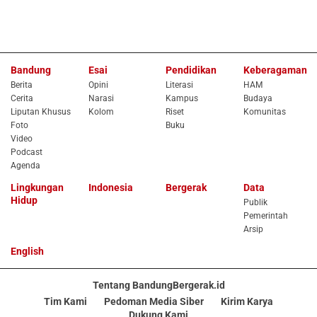
Bandung
Esai
Pendidikan
Keberagaman
Berita
Opini
Literasi
HAM
Cerita
Narasi
Kampus
Budaya
Liputan Khusus
Kolom
Riset
Komunitas
Foto
Buku
Video
Podcast
Agenda
Lingkungan
Indonesia
Bergerak
Data
Hidup
Publik
Pemerintah
Arsip
English
Tentang BandungBergerak.id
Tim Kami
Pedoman Media Siber
Kirim Karya
Dukung Kami