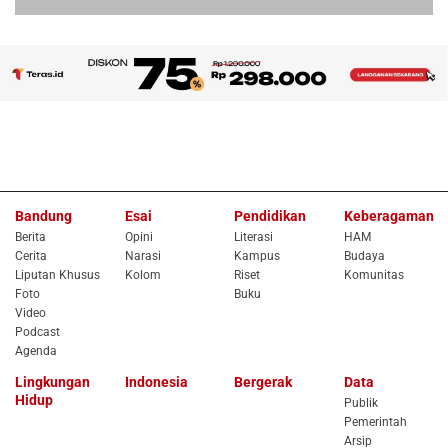
Bandung
Esai
Pendidikan
Keberagaman
Berita
Opini
Literasi
HAM
Cerita
Narasi
Kampus
Budaya
Liputan Khusus
Kolom
Riset
Komunitas
Foto
Buku
Video
Podcast
Agenda
Lingkungan
Indonesia
Bergerak
Data
Hidup
Publik
Pemerintah
Arsip