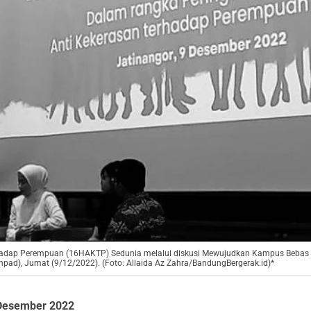
rhadap Perempuan (16HAKTP) Sedunia melalui diskusi Mewujudkan Kampus Bebas 
npad), Jumat (9/12/2022). (Foto: Allaida Az Zahra/BandungBergerak.id)*
Desember 2022