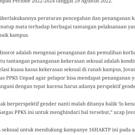
npad Periode 2022-2024 tanggal 29 Agustus 2022.
berlakukannya peraturan pencegahan dan penanganan kas
enutup mata terhadap berbagai tantangan pelaksanaan yan
baik kampus.
disorot adalah mengenai penanganan dan pemulihan korb
tu tantangan penanganan kekerasan seksual adalah kondis
elasi kuasa kasus kekerasan seksual di ranah kampus, Jo
gas PPKS Unpad agar pelapor bisa mendapat penanganan y
tangani dengan tepat karena harus adanya perspektif gen
k berperspektif gender nanti malah ditanya balik ‘lo ken
atgas PPKS ini untuk menghindari hal tersebut,” ucap Jov
n seksual untuk mendukung kampanye 16HAKTP ini pada a