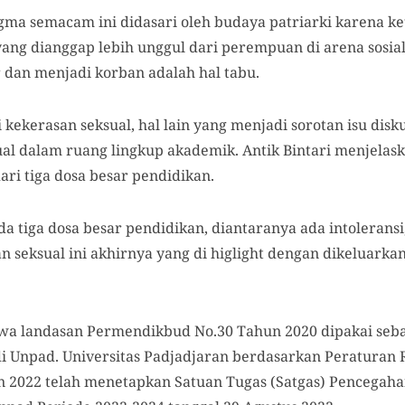
gma semacam ini didasari oleh budaya patriarki karena 
 yang dianggap lebih unggul dari perempuan di arena sosial
 dan menjadi korban adalah hal tabu.
kekerasan seksual, hal lain yang menjadi sorotan isu disku
ual dalam ruang lingkup akademik. Antik Bintari menjela
ari tiga dosa besar pendidikan.
 tiga dosa besar pendidikan, diantaranya ada intolerans
n seksual ini akhirnya yang di higlight dengan dikeluark
wa landasan Permendikbud No.30 Tahun 2020 dipakai seba
 Unpad. Universitas Padjadjaran berdasarkan Peraturan R
2022 telah menetapkan Satuan Tugas (Satgas) Pencegah