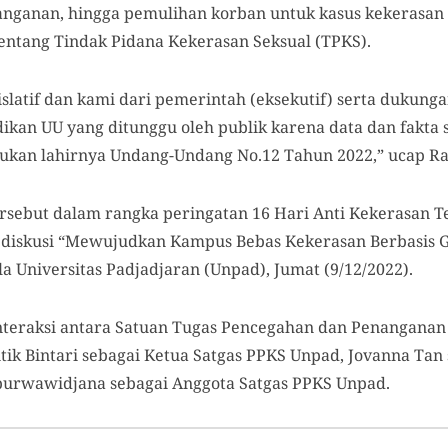
nganan, hingga pemulihan korban untuk kasus kekerasan 
entang Tindak Pidana Kekerasan Seksual (TPKS).
islatif dan kami dari pemerintah (eksekutif) serta dukung
kan UU yang ditunggu oleh publik karena data dan fakta s
kan lahirnya Undang-Undang No.12 Tahun 2022,” ucap Ra
rsebut dalam rangka peringatan 16 Hari Anti Kekerasan
 diskusi “Mewujudkan Kampus Bebas Kekerasan Berbasis G
a Universitas Padjadjaran (Unpad), Jumat (9/12/2022).
interaksi antara Satuan Tugas Pencegahan dan Penanganan
ik Bintari sebagai Ketua Satgas PPKS Unpad, Jovanna Tan 
ipurwawidjana sebagai Anggota Satgas PPKS Unpad.