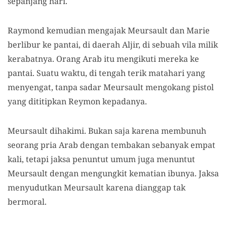
sepanjang hari.
Raymond
kemudian
mengajak Meursault dan Marie
berlibur ke pantai, di daerah Aljir, di sebuah vila milik
kerabatnya.
Orang Arab itu mengikuti mereka
ke
pantai.
S
uatu waktu, di tengah terik matahari yang
menyengat, tanpa sadar Meursault mengokang pistol
yang dititipkan Reymon kepadanya.
Meursault dihakimi
.
Bukan
saja karena membunuh
seorang pria Arab
dengan tembakan
sebanyak empat
kali
, t
etapi jaksa penuntut umum
juga menuntut
Meursault dengan mengungkit kematian ibunya.
J
aksa
menyudutkan Meursault karena dianggap tak
bermoral.