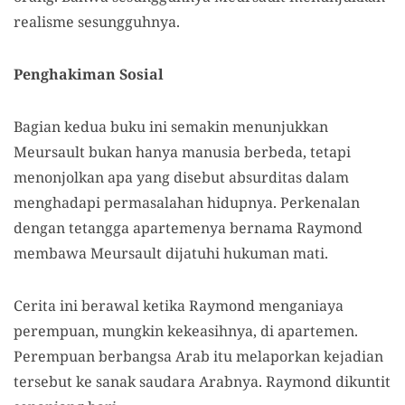
realisme sesungguhnya.
Penghakiman
S
osial
B
agian kedua buku ini semakin menunjukkan
Meursault bukan hanya manusia berbeda
, t
etapi
menonjolkan apa yang disebut absurditas dalam
menghadapi permasalahan
hidupnya
.
Perkenalan
dengan tetangga apartemenya bernama Raymond
membawa Meursault dijatuhi hukuman mati.
Cerita ini berawal ketika Raymond menganiaya
perempuan
,
mungkin kekeasihnya
,
di apartemen.
Perempuan berbangsa Arab itu melaporkan kejadian
tersebut ke sanak saudara Arabnya. Raymond di
k
untit