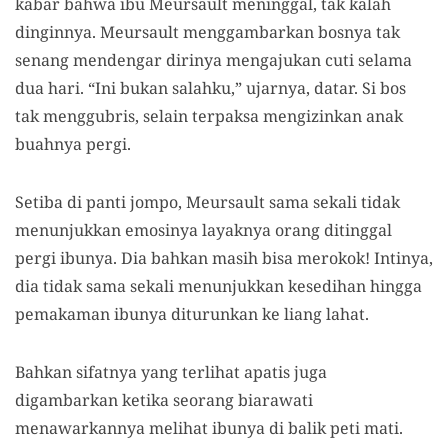
kabar bahwa ibu
Meursault
meninggal, tak kalah
dinginnya.
Meursault menggambarkan bosnya tak
senang mendengar dirinya mengajuka
n
cuti selam
a
dua hari. “Ini bukan salahku
,
” ujarnya
,
datar.
Si bos
tak menggubris, selain terpaksa mengizinkan
anak
buahnya
pergi.
Setiba di panti jompo, Meursault sama sekali tidak
menunjukkan emosinya
layaknya orang ditinggal
pergi ibunya
.
Dia bahkan masih bisa merokok!
Intinya
,
dia tidak sama sekali menunjukkan kesedihan hingga
pemakaman ibunya diturunkan ke liang lahat.
Bahkan sifatnya yang terlihat apatis juga
digambarkan ketika seorang biarawati
menawarkannya melihat ibunya di balik peti mati.