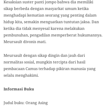
Kesaksian suster panti jompo
bahwa dia memiliki
sikap
berbeda dengan masyarkat umum
ketika
menghadapi kematian seorang yang penting dalam
hidup kita
, semakin menguatkan tuntutan jaksa.
Dan
ketika di
a tidak menyesal karena
melakukan
pembunuhan
, pengadilan memperberat hukumannya.
Meursault di
vonis
mati.
Meursault dengan sikap dingin dan jauh dari
normalitas
sosial
,
mungkin tercipta dari hasil
pembacaan
Camus
terhadap
pikiran
manusia yang
selalu menghakimi
.
Informasi
B
uku
Judul buku: Orang Asing