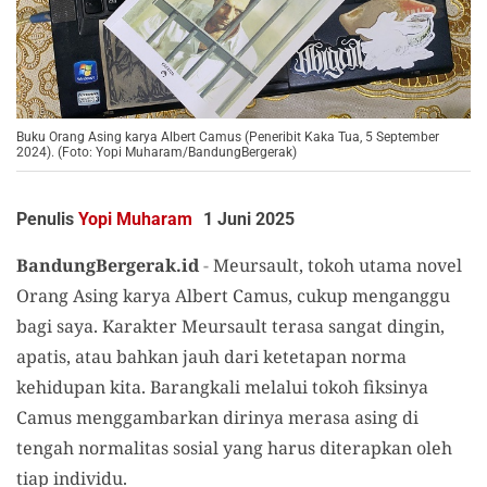
Buku Orang Asing karya Albert Camus (Peneribit Kaka Tua, 5 September
2024). (Foto: Yopi Muharam/BandungBergerak)
Penulis
Yopi Muharam
1 Juni 2025
BandungBergerak.id
-
Meursault
,
tokoh utama
novel
Orang Asing
karya
Albert Camus
,
cukup menganggu
bagi saya
.
Karakter
Meursault
terasa sangat dingin,
apatis, atau bahkan jauh dari ketetapan norma
kehidupan kita.
Barangkali
melalui
tokoh fi
ksinya
Camus menggambarkan dirinya merasa asing di
tengah normalitas sosial yang harus diterapkan oleh
tiap individu.