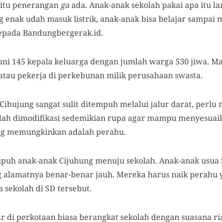
 itu penerangan
ga
ada. Anak-anak sekolah pakai apa itu la
g enak udah masuk listrik, anak-anak bisa belajar sampai
epada Bandungbergerak.id.
i 145 kepala keluarga dengan jumlah warga 530 jiwa. M
atau pekerja di perkebunan milik perusahaan swasta.
ihujung sangat sulit ditempuh melalui jalur darat, per
udah dimodifikasi sedemikian rupa agar mampu menyesuai
ling memungkinkan adalah perahu.
puh anak-anak Cijuhung menuju sekolah. Anak-anak usua S
g alamatnya benar-benar jauh. Mereka harus naik perah
a sekolah di SD tersebut.
ar di perkotaan biasa berangkat sekolah dengan suasana r