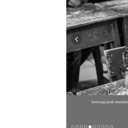
ri/BandungBergerak.id)
Seorang anak membantu