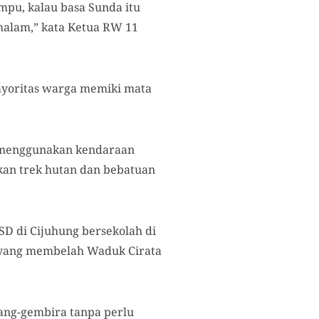
mpu, kalau basa Sunda itu
 malam,” kata Ketua RW 11
ayoritas warga memiki mata
lu menggunakan kendaraan
kan trek hutan dan bebatuan
D di Cijuhung bersekolah di
u yang membelah Waduk Cirata
iang-gembira tanpa perlu