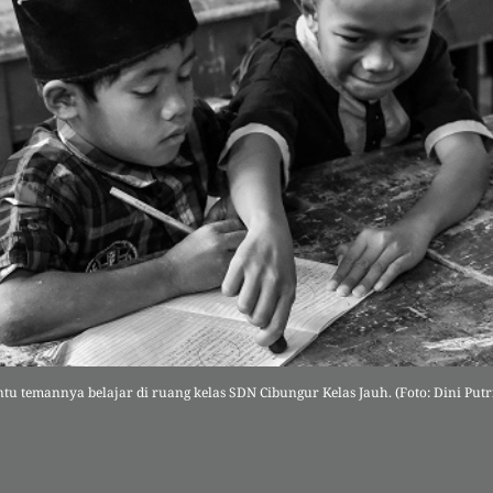
 temannya belajar di ruang kelas SDN Cibungur Kelas Jauh. (Foto: Dini Put