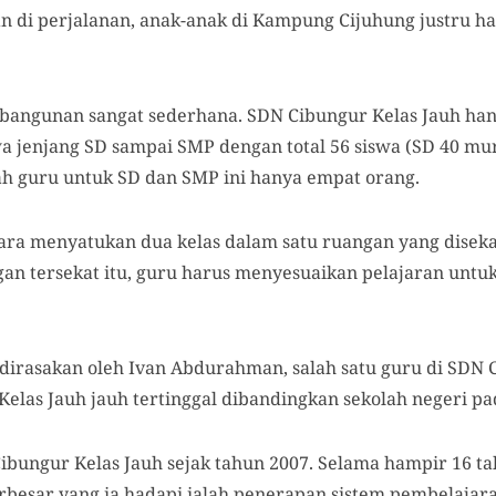
 di perjalanan, anak-anak di Kampung Cijuhung justru 
bangunan sangat sederhana. SDN Cibungur Kelas Jauh han
swa jenjang SD sampai SMP dengan total 56 siswa (SD 40 m
ah guru untuk SD dan SMP ini hanya empat orang.
ara menyatukan dua kelas dalam satu ruangan yang diseka
angan tersekat itu, guru harus menyesuaikan pelajaran unt
 dirasakan oleh Ivan Abdurahman, salah satu guru di SDN 
elas Jauh jauh tertinggal dibandingkan sekolah negeri 
ibungur Kelas Jauh sejak tahun 2007. Selama hampir 16 t
erbesar yang ia hadapi ialah penerapan sistem pembelajara