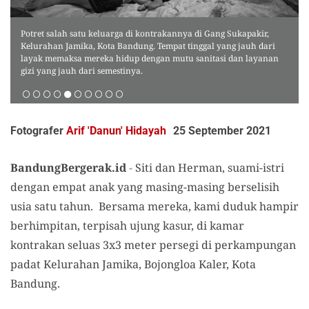
Potret salah satu keluarga di kontrakannya di Gang Sukapakir,
Kelurahan Jamika, Kota Bandung. Tempat tinggal yang jauh dari
layak memaksa mereka hidup dengan mutu sanitasi dan layanan
gizi yang jauh dari semestinya.
Fotografer
Arif 'Danun' Hidayah
25 September 2021
BandungBergerak.id
-
Siti dan Herman, suami-istri
dengan empat anak yang masing-masing berselisih
usia satu tahun.
Bersama mereka, kami duduk
hampir
berhimpitan, terpisah ujung kasur, di kamar
kontrakan seluas 3x3 meter persegi di perkampungan
padat Kelurahan Jamika, Bojongloa Kaler, Kota
Bandung.