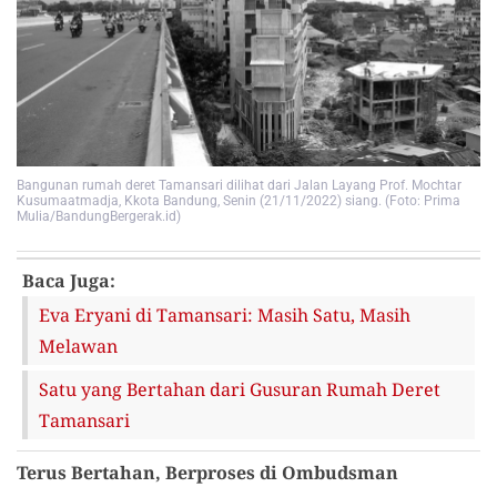
Bangunan rumah deret Tamansari dilihat dari Jalan Layang Prof. Mochtar
Kusumaatmadja, Kkota Bandung, Senin (21/11/2022) siang. (Foto: Prima
Mulia/BandungBergerak.id)
Baca Juga:
Eva Eryani di Tamansari: Masih Satu, Masih
Melawan
Satu yang Bertahan dari Gusuran Rumah Deret
Tamansari
Terus Bertahan, Berproses di Ombudsman