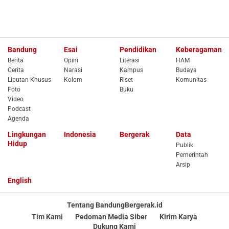
Bandung
Esai
Pendidikan
Keberagaman
Berita
Opini
Literasi
HAM
Cerita
Narasi
Kampus
Budaya
Liputan Khusus
Kolom
Riset
Komunitas
Foto
Buku
Video
Podcast
Agenda
Lingkungan
Indonesia
Bergerak
Data
Hidup
Publik
Pemerintah
Arsip
English
Tentang BandungBergerak.id
Tim Kami
Pedoman Media Siber
Kirim Karya
Dukung Kami