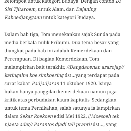
kelompok untuk kategori Budaya. Dengan contoh
Di
Sisi Tjitaroem,
untuk Alam, dan
Dajaning
Kaboedjanggaan
untuk kategori Budaya.
Dalam bab tiga, Tom menekankan sajak Sunda pada
media berkala milik Pribumi. Dua tema besar yang
diangkat pada bab ini adalah Kemerdekaan dan
Perempuan. Di bagian Kemerdekaan, Tom
melampirkan bait terakhir,
//Dangdaoenan ararojag//
katingalna koe simkoering
dst
…
yang terdapat pada
surat kabar
Padjadjaran
11 oktober 1920. Isinya
bukan hanya panggilan kemerdekaan namun juga
kritik atas perbudakan kaum kapitalis. Sedangkan
untuk tema Pernikahan, salah satunya ia lampirkan
dalam
Sekar Roekoen
edisi Mei 1922, //
Moesoeh teh
njaeta adat// Parantos djadi tali pranti)
dst…, yang