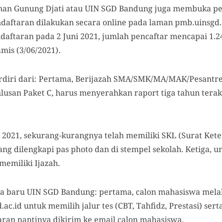
Sunan Gunung Djati atau UIN SGD Bandung juga membuka p
daftaran dilakukan secara online pada laman pmb.uinsgd.a
ndaftaran pada 2 Juni 2021, jumlah pencaftar mencapai 1.2
mis (3/06/2021).
rdiri dari: Pertama, Berijazah SMA/SMK/MA/MAK/Pesantre
ulusan Paket C, harus menyerahkan raport tiga tahun terak
 2021, sekurang-kurangnya telah memiliki SKL (Surat Kete
ng dilengkapi pas photo dan di stempel sekolah. Ketiga, 
memiliki Ijazah.
 baru UIN SGD Bandung: pertama, calon mahasiswa melak
ac.id untuk memilih jalur tes (CBT, Tahfidz, Prestasi) se
an nantinya dikirim ke email calon mahasiswa.