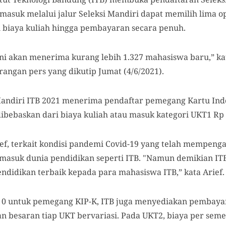
asuk melalui jalur Seleksi Mandiri dapat memilih lima op
 biaya kuliah hingga pembayaran secara penuh.
ini akan menerima kurang lebih 1.327 mahasiswa baru,” ka
rangan pers yang dikutip Jumat (4/6/2021).
Mandiri ITB 2021 menerima pendaftar pemegang Kartu Indo
 dibebaskan dari biaya kuliah atau masuk kategori UKT1 Rp 
ief, terkait kondisi pandemi Covid-19 yang telah mempeng
masuk dunia pendidikan seperti ITB. "Namun demikian IT
idikan terbaik kepada para mahasiswa ITB,” kata Arief.
p 0 untuk pemegang KIP-K, ITB juga menyediakan pembayar
 besaran tiap UKT bervariasi. Pada UKT2, biaya per semes