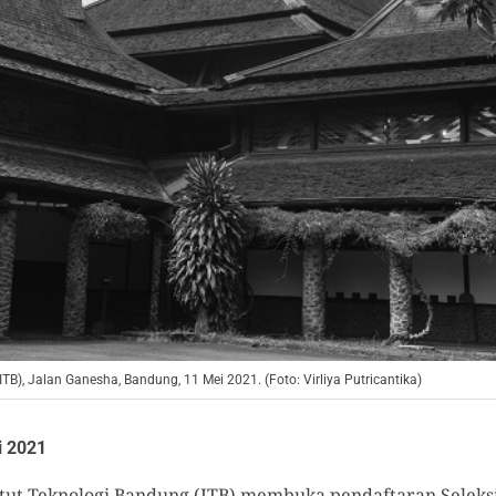
ITB), Jalan Ganesha, Bandung, 11 Mei 2021. (Foto: Virliya Putricantika)
i 2021
itut Teknologi Bandung (ITB) membuka pendaftaran Seleksi