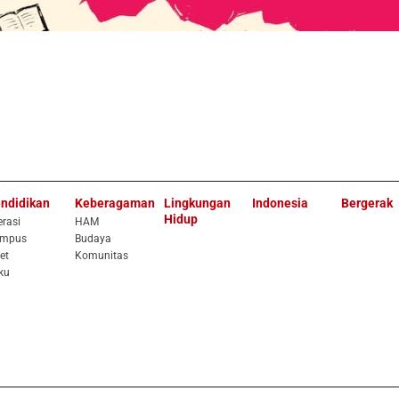
ndidikan
Keberagaman
Lingkungan
Indonesia
Bergerak
Hidup
erasi
HAM
mpus
Budaya
et
Komunitas
ku