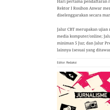
Hari pertama pendaftaran m
Rektor I Rosihon Anwar me
diselenggarakan secara mand
Jalur CBT merupakan ujian
media komputer/online; Ja
miniman 5 Juz; dan Jalur P
lainnya (sesuai yang ditawa
Editor: Redaksi