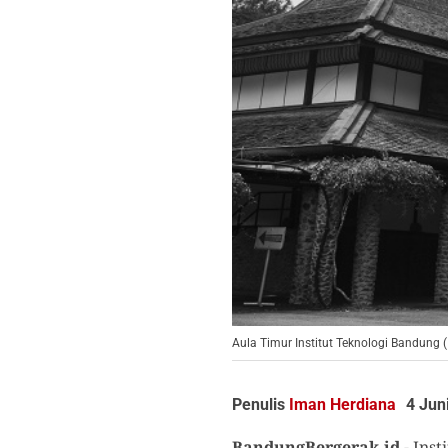
Aula Timur Institut Teknologi Bandung (
Penulis
Iman Herdiana
4 Jun
BandungBergerak.id
-
Inst