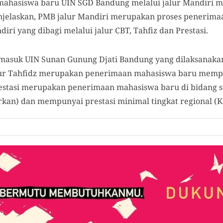
ahasiswa baru UIN SGD Bandung melalui jalur Mandiri me
njelaskan, PMB jalur Mandiri merupakan proses penerim
iri yang dibagi melalui jalur CBT, Tahfiz dan Prestasi.
 masuk UIN Sunan Gunung Djati Bandung yang dilaksana
lur Tahfidz merupakan penerimaan mahasiswa baru mempu
restasi merupakan penerimaan mahasiswa baru di bidang se
rkan) dan mempunyai prestasi minimal tingkat regional (K