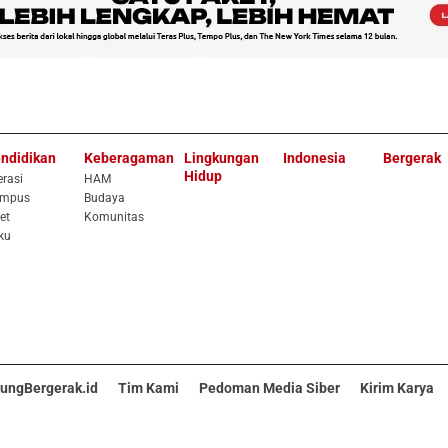
ndidikan
Keberagaman
Lingkungan
Indonesia
Bergerak
Hidup
erasi
HAM
mpus
Budaya
et
Komunitas
ku
ungBergerak.id
Tim Kami
Pedoman Media Siber
Kirim Karya