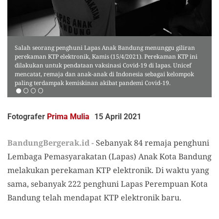
Salah seorang penghuni Lapas Anak Bandung menunggu giliran
perekaman KTP elektronik, Kamis (15/4/2021). Perekaman KTP ini
dilakukan untuk pendataan vaksinasi Covid-19 di lapas. Unicef
mencatat, remaja dan anak-anak di Indonesia sebagai kelompok
paling terdampak kemiskinan akibat pandemi Covid-19.
Fotografer
Prima Mulia
15 April 2021
BandungBergerak.id -
Sebanyak 84 remaja penghuni
Lembaga Pemasyarakatan (Lapas) Anak Kota Bandung
melakukan perekaman KTP elektronik. Di waktu yang
sama, sebanyak 222 penghuni Lapas Perempuan Kota
Bandung telah mendapat KTP elektronik baru.