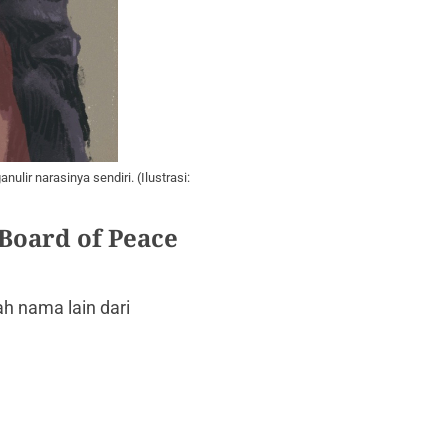
ir narasinya sendiri. (Ilustrasi:
Board of Peace
h nаmа lаin dаri