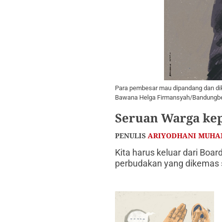
Para pembesar mau dipandang dan diken
Bawana Helga Firmansyah/Bandungbe
Seruan Warga kep
PENULIS
ARIYODHANI MUH
Kita harus keluar dari Boa
pеrbudаkаn yаng dikеmаs s