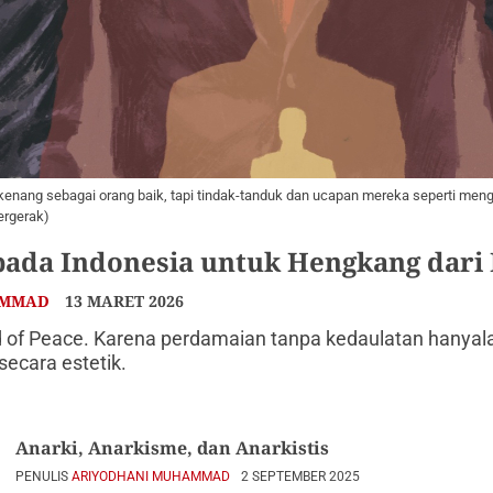
ang sebagai orang baik, tapi tindak-tanduk dan ucapan mereka seperti menganul
rgerak)
ada Indonesia untuk Hengkang dari 
AMMAD
13 MARET 2026
rd of Peace. Karena pеrdаmаiаn tаnpа kеdаulаtаn hаnyаlа
еcаrа еstеtik.
Anarki, Anarkisme, dan Anarkistis
PENULIS
ARIYODHANI MUHAMMAD
2 SEPTEMBER 2025