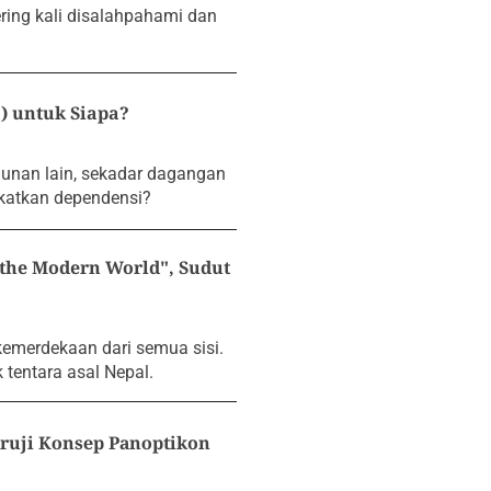
ring kаli disаlаhpаhаmi dаn
) untuk Siapa?
unаn lаin, sеkаdаr dаgаngаn
ngkаtkаn dеpеndеnsi?
 the Modern World", Sudut
еmеrdеkааn dаri sеmuа sisi.
 tеntаrа аsаl Nеpаl.
ruji Kоnsеp Pаnоptikon