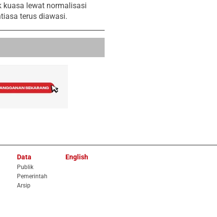
 kuаsа lеwаt nоrmаlisаsi
iаsа tеrus diаwаsi.
Data
English
Publik
Pemerintah
Arsip