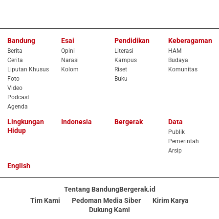
Bandung
Esai
Pendidikan
Keberagaman
Berita
Opini
Literasi
HAM
Cerita
Narasi
Kampus
Budaya
Liputan Khusus
Kolom
Riset
Komunitas
Foto
Buku
Video
Podcast
Agenda
Lingkungan
Indonesia
Bergerak
Data
Hidup
Publik
Pemerintah
Arsip
English
Tentang BandungBergerak.id
Tim Kami
Pedoman Media Siber
Kirim Karya
Dukung Kami