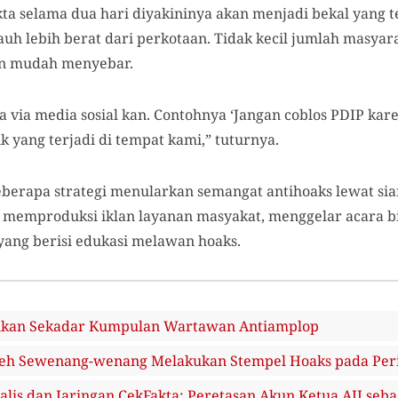
ta selama dua hari diyakininya akan menjadi bekal yang t
auh lebih berat dari perkotaan. Tidak kecil jumlah masya
gan mudah menyebar.
ya via media sosial kan. Contohnya ‘Jangan coblos PDIP k
itik yang terjadi di tempat kami,” tuturnya.
beberapa strategi menularkan semangat antihoaks lewat si
h memproduksi iklan layanan masyakat, menggelar acara b
yang berisi edukasi melawan hoaks.
ukan Sekadar Kumpulan Wartawan Antiamplop
oleh Sewenang-wenang Melakukan Stempel Hoaks pada Per
lis dan Jaringan CekFakta: Peretasan Akun Ketua AJI seba