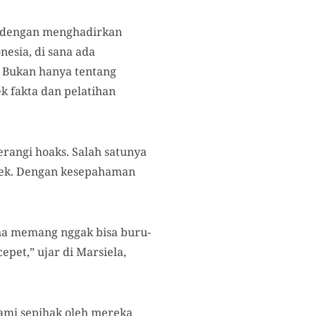
s dengan menghadirkan
nesia, di sana ada
. Bukan hanya tentang
k fakta dan pelatihan
angi hoaks. Salah satunya
icek. Dengan kesepahaman
rena memang nggak bisa buru-
pet,” ujar di Marsiela,
lami sepihak oleh mereka