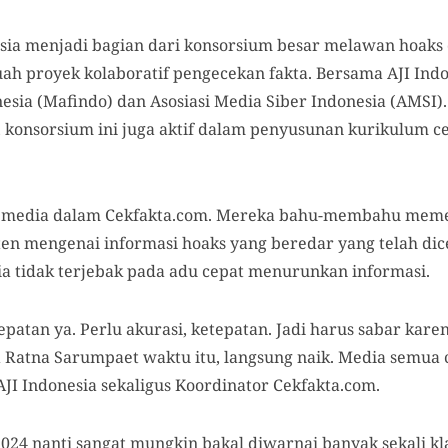
esia menjadi bagian dari konsorsium besar melawan hoak
ah proyek kolaboratif pengecekan fakta. Bersama AJI Indo
esia (Mafindo) dan Asosiasi Media Siber Indonesia (AMSI)
 konsorsium ini juga aktif dalam penyusunan kurikulum ce
24 media dalam Cekfakta.com. Mereka bahu-membahu memer
ten mengenai informasi hoaks yang beredar yang telah d
ia tidak terjebak pada adu cepat menurunkan informasi.
epatan ya. Perlu akurasi, ketepatan. Jadi harus sabar ka
 Ratna Sarumpaet waktu itu, langsung naik. Media semua ce
 AJI Indonesia sekaligus Koordinator Cekfakta.com.
2024 nanti sangat mungkin bakal diwarnai banyak sekali k