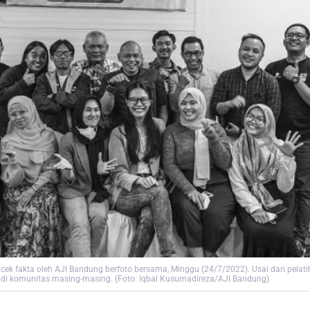
an cek fakta oleh AJI Bandung berfoto bersama, Minggu (24/7/2022). Usai dari pel
di komunitas masing-masing. (Foto: Iqbal Kusumadireza/AJI Bandung)