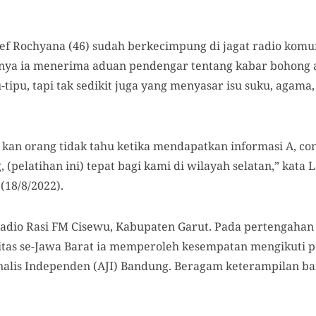
tief Rochyana (46) sudah berkecimpung di jagat radio komu
knya ia menerima aduan pendengar tentang kabar bohong 
tipu, tapi tak sedikit juga yang menyasar isu suku, agama,
an orang tidak tahu ketika mendapatkan informasi A, cont
, (pelatihan ini) tepat bagi kami di wilayah selatan,” kata 
(18/8/2022).
adio Rasi FM Cisewu, Kabupaten Garut. Pada pertengahan J
itas se-Jawa Barat ia memperoleh kesempatan mengikuti pe
rnalis Independen (AJI) Bandung. Beragam keterampilan ba