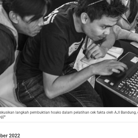
diskusikan langkah pembuktian hoaks dalam pelatihan cek fakta oleh AJI Bandung,
ng)*
ober 2022