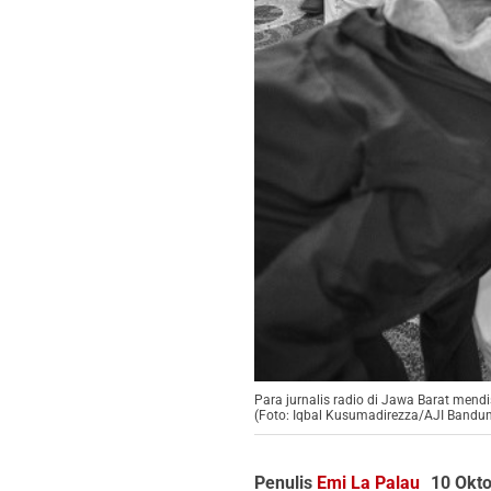
Para jurnalis radio di Jawa Barat men
(Foto: Iqbal Kusumadirezza/AJI Bandu
Penulis
Emi La Palau
10 Okt