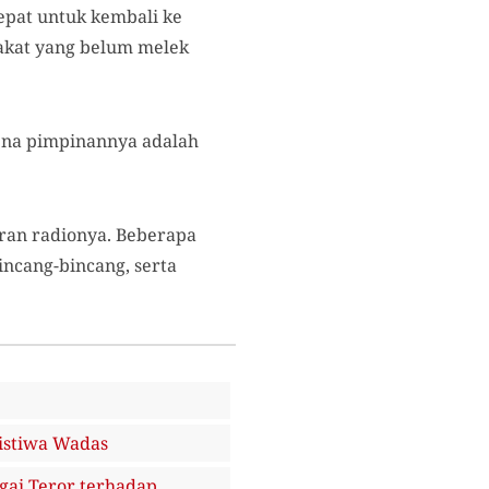
epat untuk kembali ke
rakat yang belum melek
arena pimpinannya adalah
aran radionya. Beberapa
incang-bincang, serta
istiwa Wadas
gai Teror terhadap