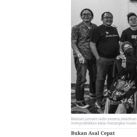
Belasan jurnalis radio peserta pelatih
mempraktikkan kerja menangkal hoaks 
Bukan Asal Cepat