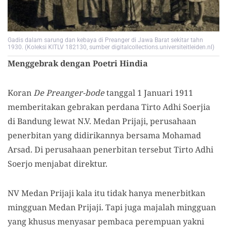
Gadis dalam sarung dan kebaya di Preanger di Jawa Barat sekitar tahn
1930. (Koleksi KITLV 182130, sumber digitalcollections.universiteitleiden.nl)
Menggebrak dengan Poetri Hindia
Koran
De Preanger-bode
tanggal 1 Januari 1911
memberitakan gebrakan perdana Tirto Adhi Soerjia
di Bandung lewat N.V. Medan Prijaji, perusahaan
penerbitan yang didirikannya bersama Mohamad
Arsad. Di perusahaan penerbitan tersebut Tirto Adhi
Soerjo menjabat direktur.
NV Medan Prijaji kala itu tidak hanya menerbitkan
mingguan Medan Prijaji. Tapi juga majalah mingguan
yang khusus menyasar pembaca perempuan yakni