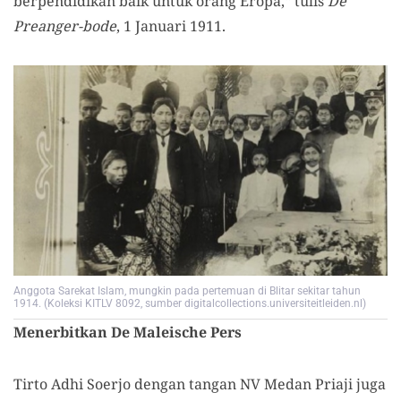
berpendidikan baik untuk orang Eropa,“
tulis
De
Preanger-bode
, 1 Januari 1911.
Anggota Sarekat Islam, mungkin pada pertemuan di Blitar sekitar tahun
1914. (Koleksi KITLV 8092, sumber digitalcollections.universiteitleiden.nl)
Menerbitkan De Maleische Pers
Tirto Adhi Soerjo dengan tangan NV Medan Priaji juga