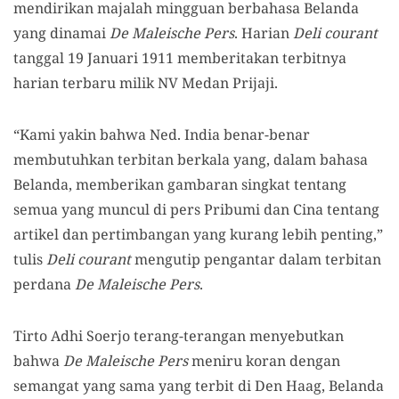
mendirikan majalah mingguan berbahasa Belanda
yang dinamai
De Maleische Pers
. Harian
Deli courant
tanggal 19 Januari 1911 memberitakan terbitnya
harian terbaru milik NV Medan Prijaji.
“Kami yakin bahwa Ned. India benar-benar
membutuhkan terbitan berkala yang, dalam bahasa
Belanda, memberikan gambaran singkat tentang
semua yang muncul di pers Pribumi dan Cina tentang
artikel dan pertimbangan yang kurang lebih penting,”
tulis
Deli courant
mengutip pengantar dalam terbitan
perdana
De Maleische Pers
.
Tirto Adhi Soerjo terang-terangan menyebutkan
bahwa
De Maleische Pers
meniru koran dengan
semangat ya
n
g sama ya
n
g terbit di Den Haag, Belanda