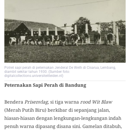
Potret sapi perah di peternakan Jenderal De Weth di Cisarua, Lembang,
diambil sekitar tahun 1930. (Sumber foto:
digitalcollections.universiteitleiden.nl)
Peternakan Sapi Perah di Bandung
Bendera
Prisenvlag
, si tiga warna
rood Wit Blaw
(Merah Putih Biru) berkibar di sepanjang jalan,
hiasan-hiasan dengan lengkungan-lengkungan indah
penuh warna dipasang disana sini. Gamelan ditabuh,