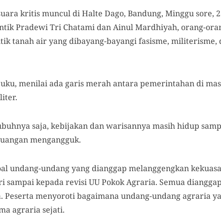
uara kritis muncul di
Halte Dago
, Bandung, Minggu sore,
2
ntik
Pradewi Tri Chatami dan Ainul Mardhiyah
, orang-ora
litik tanah air yang dibayang-bayangi fasisme, militerisme
buku, menilai
ada garis merah antara
pemerintahan di
mas
iter
.
ubuhnya saja, kebijakan dan warisannya masih hidup samp
ruangan mengangguk.
soal undang-undang yang dianggap melanggengkan kekuasa
ri sampai kepada revisi UU
Pokok Agraria. S
emua dianggap
 Peserta menyoroti bagaimana undang-undang agraria yan
a agraria sejati.