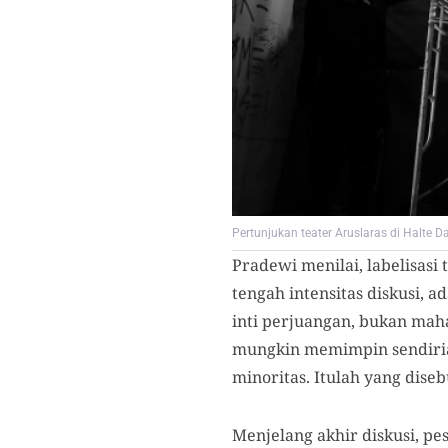
Pertunjukan teater Aruslaras di Halte
Pradewi
menilai, labelisas
tengah intensitas diskusi, 
inti perjuangan, bukan mah
mungkin memimpin sendirian
minoritas. Itulah yang diseb
Menjelang akhir diskusi, pe