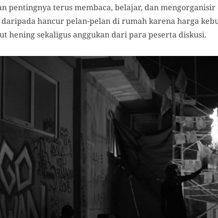
n pentingnya terus membaca, belajar, dan mengorganisir 
an daripada hancur pelan-pelan di rumah karena harga keb
ut hening sekaligus anggukan dari para peserta diskusi.