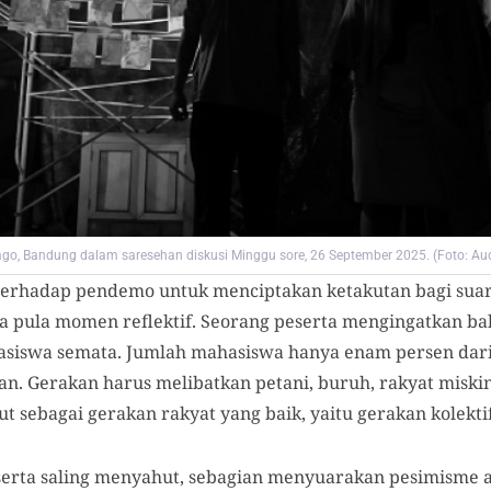
 Dago, Bandung dalam saresehan diskusi Minggu sore, 26 September 2025. (Foto: A
i terhadap pendemo untuk menciptakan ketakutan bagi suar
ada pula momen reflektif. Seorang peserta mengingatkan b
asiswa semata. Jumlah mahasiswa hanya enam persen dari 
. Gerakan harus melibatkan petani, buruh, rakyat miskin
ut sebagai gerakan rakyat yang baik, yaitu gerakan kolektif 
serta saling menyahut, sebagian menyuarakan pesimisme at