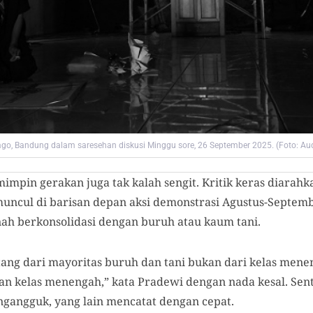
 Dago, Bandung dalam saresehan diskusi Minggu sore, 26 September 2025. (Foto: A
impin gerakan juga tak kalah sengit. Kritik keras diarah
muncul di barisan depan aksi
demonstrasi Agustus-Septemb
nah berkonsolidasi dengan buruh atau
kaum
tani.
tang dari mayoritas buruh dan tani bukan dari kelas mene
 kelas menengah,” kata Pradewi dengan nada kesal. Sen
gangguk, yang lain mencatat dengan cepat.