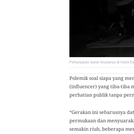
Pertunjukan teater Aruslaras di Halte
Polemik soal siapa yang mem
(
influencer
)
yang tiba-tiba 
perhatian publik tanpa per
“Gerakan ini seharusnya da
permukaan dan menyuarakan
semakin riuh, beberapa men