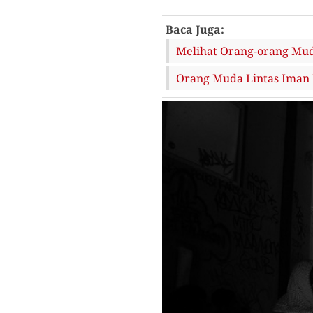
Baca Juga:
Melihat Orang-orang Mud
Orang Muda Lintas Iman 