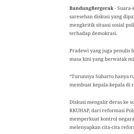
BandungBergerak
-
Suara-s
saresehan diskusi yang dipa
mengkritik situasi sosial po
terhadap demokrasi.
Pradewi
yang juga penulis 
masa kini yang berwatak mil
“Turunnya S
u
harto hanya t
membuat kepala-kepala di 
Diskusi mengalir deras ke 
RKUHAP, dari reformasi Pol
memperkuat kontrol negara.
melenyapkan cita-cita reform