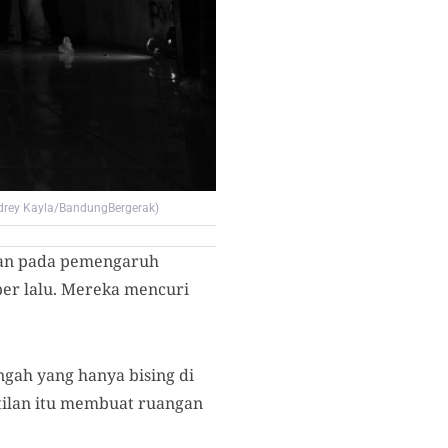
udrey Kayla/BandungBergerak)
kan pada
pemengaruh
er lalu. Mereka
mencuri
ngah yang hanya bising di
tilan itu membuat ruangan