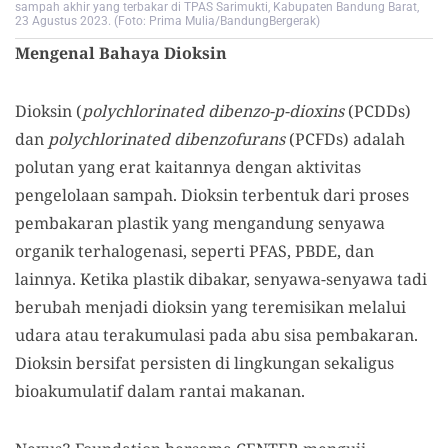
sampah akhir yang terbakar di TPAS Sarimukti, Kabupaten Bandung Barat,
23 Agustus 2023. (Foto: Prima Mulia/BandungBergerak)
Mengenal Bahaya Dioksin
Dioksin (
polychlorinated dibenzo-p-dioxins
(PCDDs)
dan
polychlorinated dibenzofurans
(PCFDs) adalah
polutan yang erat kaitannya dengan aktivitas
pengelolaan sampah. Dioksin terbentuk dari proses
pembakaran plastik yang mengandung senyawa
organik terhalogenasi, seperti PFAS, PBDE, dan
lainnya. Ketika plastik dibakar, senyawa-senyawa tadi
berubah menjadi dioksin yang teremisikan melalui
udara atau terakumulasi pada abu sisa pembakaran.
Dioksin bersifat persisten di lingkungan sekaligus
bioakumulatif dalam rantai makanan.