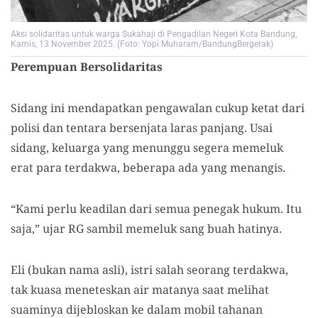
Aksi solidaritas untuk warga Sukahaji di Pengadilan Negeri Kota Bandung,
Kamis, 13 November 2025. (Foto: Yopi Muharam/BandungBergerak)
P
erempuan
B
ersolidaritas
S
idang
ini mendapatkan pengawalan cukup ketat dari
polisi dan tentara bersenjata laras panjang.
Usai
sidang, k
eluarga yang menunggu segera memeluk
erat para terdakwa
, beberapa ada yang menangis
.
“Kami perlu keadilan dari semua penegak hukum. Itu
saja,” ujar RG sambil memeluk sang buah hatinya.
Eli (bukan nama asli), istri
salah seorang terdakwa,
tak kuasa
meneteskan air matanya
saat melihat
suaminya dijebloskan ke dalam mobil tahanan