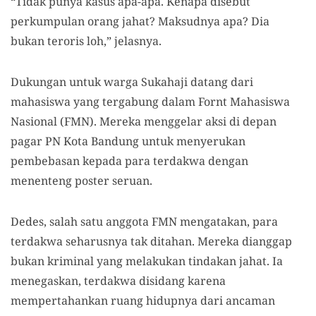
“T
idak punya kasus apa-apa. Kenapa disebut
perkumpulan orang jahat? Maksudnya apa? Dia
b
ukan teroris loh,” jelasnya.
Dukungan untuk warga Sukahaji datang dari
mahasiswa
yang
tergabung
dalam
Fornt Mahasiswa
Nasional (FMN)
. Mereka
menggelar aksi di depan
pagar PN Kota Bandung
untuk
menyerukan
pembebasan kepada para terdakwa dengan
menenteng poster
seruan
.
Dedes, salah satu anggota FMN
mengatakan,
para
terdakwa seharusnya tak ditahan.
M
ereka
dianggap
bukan kriminal yang melakukan tindakan jahat.
Ia
menegaskan, terdakwa disidang karena
mempertahankan ruang hidupnya dari ancaman