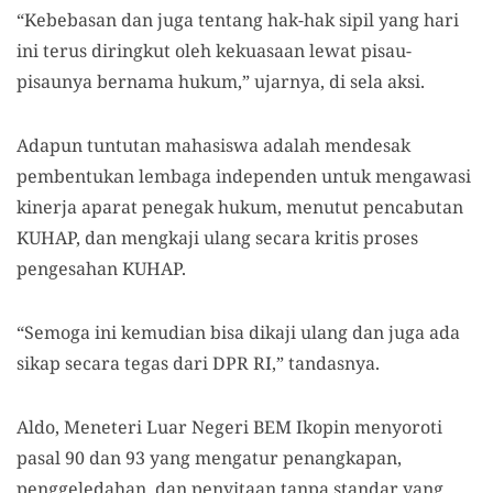
“Kebebasan dan juga tentang hak-hak sipil yang hari
ini terus diringkut oleh kekuasaan lewat pisau-
pisaunya bernama hukum,” ujarnya
,
di sela aksi.
Adapun tuntutan
mahasiswa adalah
mendesak
pembentukan lembaga independen untuk mengawasi
kinerja aparat penegak hukum
,
menutut pencabutan
KUHAP
, dan
mengkaji ulang secara kritis proses
pengesahan KUHAP
.
“Semoga ini kemudian bisa dikaji ulang dan juga ada
sikap secara tegas dari DPR RI,” tandasnya.
Aldo, Meneteri Luar Negeri BEM Ikopin men
yoroti
pasal 90 dan 93 yang mengatur penangkapan,
penggeledahan, dan penyitaan tanpa standar
yang