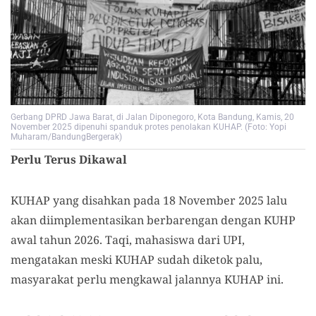
Gerbang DPRD Jawa Barat, di Jalan Diponegoro, Kota Bandung, Kamis, 20
November 2025 dipenuhi spanduk protes penolakan KUHAP. (Foto: Yopi
Muharam/BandungBergerak)
Perlu
T
erus
D
ikawal
KUHAP
yang
disahkan pada 18 November 2025 lalu
akan
diimplementasikan berbarengan dengan KUHP
awal tahun 2026. Taqi, mahasiswa dari UPI
,
mengatakan meski KUHAP sudah diketok palu,
masyarakat perlu mengkawal jalannya KUHAP ini.