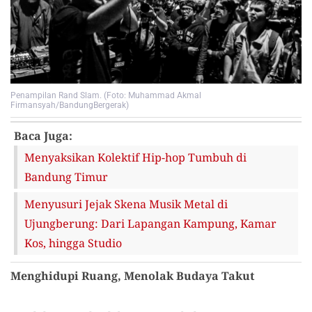
Penampilan Rand Slam. (Foto: Muhammad Akmal
Firmansyah/BandungBergerak)
Baca Juga:
Menyaksikan Kolektif Hip-hop Tumbuh di
Bandung Timur
Menyusuri Jejak Skena Musik Metal di
Ujungberung: Dari Lapangan Kampung, Kamar
Kos, hingga Studio
Menghidupi Ruang, Menolak Budaya Takut