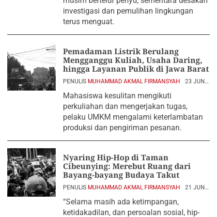
musim bertelur penyu, sementara desakan
investigasi dan pemulihan lingkungan
terus menguat.
Pemadaman Listrik Berulang
Mengganggu Kuliah, Usaha Daring,
hingga Layanan Publik di Jawa Barat
PENULIS
MUHAMMAD AKMAL FIRMANSYAH
23 JUNI
2026
Mahasiswa kesulitan mengikuti
perkuliahan dan mengerjakan tugas,
pelaku UMKM mengalami keterlambatan
produksi dan pengiriman pesanan.
Nyaring Hip-Hop di Taman
Cibeunying: Merebut Ruang dari
Bayang-bayang Budaya Takut
PENULIS
MUHAMMAD AKMAL FIRMANSYAH
21 JUNI
2026
“Selama masih ada ketimpangan,
ketidakadilan, dan persoalan sosial, hip-