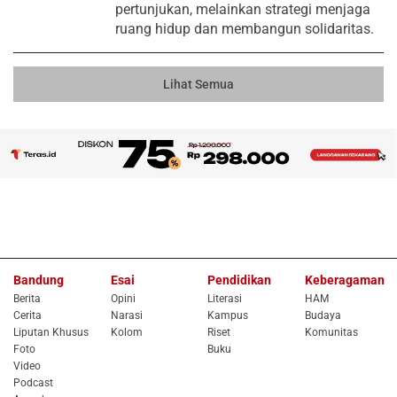
pertunjukan, melainkan strategi menjaga
ruang hidup dan membangun solidaritas.
Lihat Semua
Bandung
Esai
Pendidikan
Keberagaman
Berita
Opini
Literasi
HAM
Cerita
Narasi
Kampus
Budaya
Liputan Khusus
Kolom
Riset
Komunitas
Foto
Buku
Video
Podcast