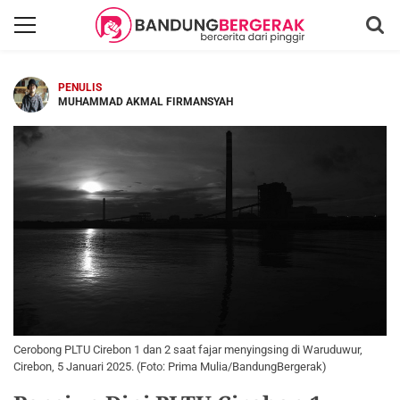
PENULIS
MUHAMMAD AKMAL FIRMANSYAH
Cerobong PLTU Cirebon 1 dan 2 saat fajar menyingsing di Waruduwur,
Cirebon, 5 Januari 2025. (Foto: Prima Mulia/BandungBergerak)