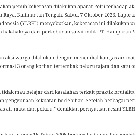
akan penuh kekerasan dilakukan aparat Polri terhadap aks
 Raya, Kalimantan Tengah, Sabtu, 7 Oktober 2023. Lapor
onesia (YLBHI) menyebutkan, kekerasan ini dilakukan 
hak-haknya dari perkebunan sawit milik PT. Hamparan 
 aksi warga dilakukan dengan menembakkan gas air mata
nformasi 3 orang korban tertembak peluru tajam dan satu 
 tidak mau belajar dari kesalahan terkait praktik brutalit
n penggunaan kekuatan berlebihan. Setelah berbagai per
as air mata dan peluru,” demikian pernyataan resmi YLBHI
Perkap) Nomor 16 Tahun 2006 tentang Pedoman Pengenda