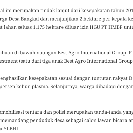
al ini merupakan tindak lanjut dari kesepakatan tahun 20
a Desa Bangkal dan menjanjikan 2 hektare per kepala ke
 lahan seluas 1.175 hektare diluar izin HGU PT HMBP untu
aan di bawah naungan Best Agro International Group. P
estment (satu dari tiga anak Best Agro International Group
enghasilkan kesepakatan sesuai dengan tuntutan rakyat De
ersen kebun plasma. Selanjutnya, warga dihadapi dengan
emobilisasi tentara dan polisi merupakan tanda-tanda yan
k memandang penduduk desa sebagai calon lawan bicara at
a YLBHI.