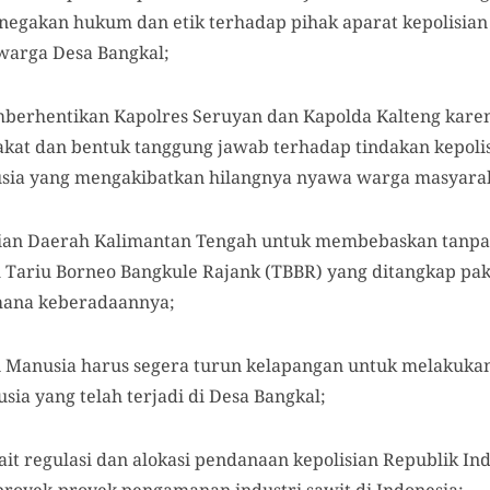
egakan hukum dan etik terhadap pihak aparat kepolisian
warga Desa Bangkal;
mberhentikan Kapolres Seruyan dan Kapolda Kalteng kare
kat dan bentuk tanggung jawab terhadap tindakan kepoli
usia yang mengakibatkan hilangnya nyawa warga masyara
sian Daerah Kalimantan Tengah untuk membebaskan tanpa 
 Tariu Borneo Bangkule Rajank (TBBR) yang ditangkap p
imana keberadaannya;
i Manusia harus segera turun kelapangan untuk melakukan 
ia yang telah terjadi di Desa Bangkal;
kait regulasi dan alokasi pendanaan kepolisian Republik 
proyek-proyek pengamanan industri sawit di Indonesia;