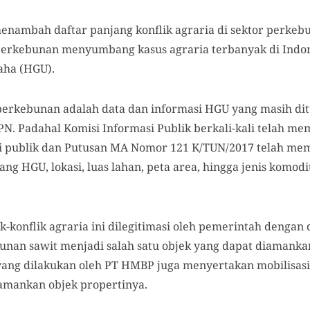
menambah daftar panjang konflik agraria di sektor perke
perkebunan menyumbang kasus agraria terbanyak di Indon
aha (HGU).
 perkebunan adalah data dan informasi HGU yang masih dit
N. Padahal Komisi Informasi Publik berkali-kali telah 
si publik dan Putusan MA Nomor 121 K/TUN/2017 telah m
HGU, lokasi, luas lahan, peta area, hingga jenis komodit
k-konflik agraria ini dilegitimasi oleh pemerintah denga
ebunan sawit menjadi salah satu objek yang dapat diamank
ang dilakukan oleh PT HMBP juga menyertakan mobilisasi i
amankan objek propertinya.