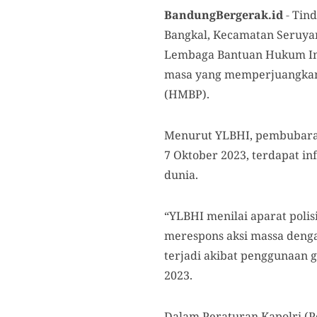
BandungBergerak.id
-
Tind
Bangkal, Kecamatan Seruyan
Lembaga Bantuan Hukum Ind
masa yang memperjuangkan 
(HMBP).
Menurut YLBHI, pembubaran
7 Oktober 2023, terdapat i
dunia.
“YLBHI menilai aparat polisi
merespons aksi massa denga
terjadi akibat penggunaan g
2023.
Dalam Peraturan Kapolri (