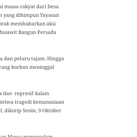
i massa rakyat dari Desa
an yang dihimpun Yayasan
untuk membubarkan aksi
Masawit Bangun Persada
 dan peluru tajam. Hingga
orang korban meninggal
as dan represif dalam
istiwa tragedi kemanusiaan
, dikutip Senin, 9 Oktober
lian Massa menegaskan