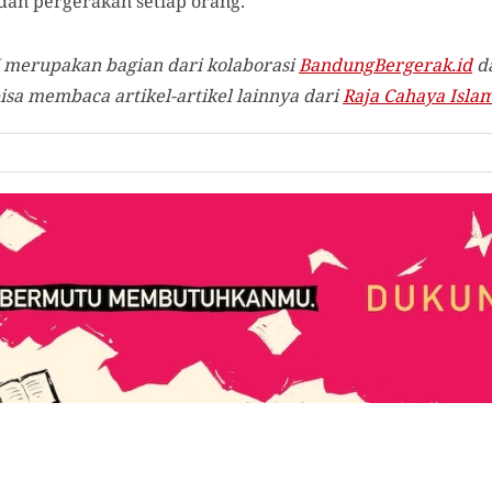
 dan pergerakan setiap orang.
 merupakan bagian dari kolaborasi
BandungBergerak.id
d
sa membaca artikel-artikel lainnya dari
Raja Cahaya Isla