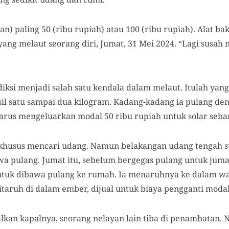
an) paling 50 (ribu rupiah) atau 100 (ribu rupiah). Alat ba
yang melaut seorang diri, Jumat, 31 Mei 2024. “Lagi susah 
ediksi menjadi salah satu kendala dalam melaut. Itulah y
 satu sampai dua kilogram. Kadang-kadang ia pulang den
harus mengeluarkan modal 50 ribu rupiah untuk solar seban
husus mencari udang. Namun belakangan udang tengah sul
bawa pulang. Jumat itu, sebelum bergegas pulang untuk ju
ntuk dibawa pulang ke rumah. Ia menaruhnya ke dalam w
itaruh di dalam ember, dijual untuk biaya pengganti modal
kan kapalnya, seorang nelayan lain tiba di penambatan. N