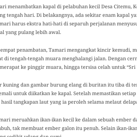
ri menambatkan kapal di pelabuhan kecil Desa Citemu,
g tengah hari. Di belakangnya, ada sekitar enam kapal 
mari harus ekstra hati-hati di separuh perjalanan menyus
al yang pulang lebih awal.
tempat penambatan, Tamari mengangkat kincir kemudi, me
t di tengah-tengah muara menghalangi jalan. Dengan cer
merapat ke pinggir muara, hingga tersisa celah untuk “Sri
 kuning dan gambar burung elang di buritan itu tiba di te
mali untuk diikatkan ke kapal. Setelah memastikan setiap
asil tangkapan laut yang ia peroleh selama melaut delapa
amari meruahkan ikan-ikan kecil ke dalam sebuah ember da
buh, tak membuat ember galon itu penuh. Selain ikan-ikan
g sedikit udang dan cumi.