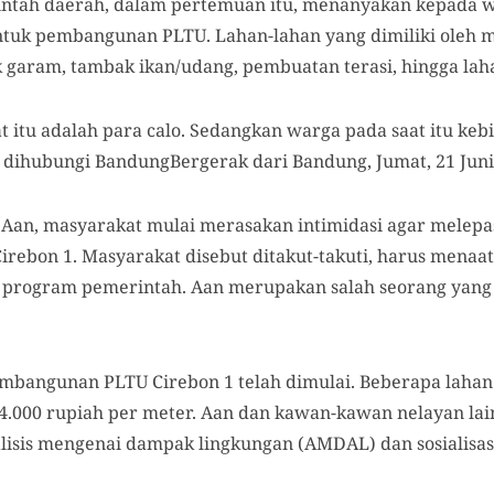
ntah daerah, dalam pertemuan itu, menanyakan kepada w
ntuk pembangunan PLTU. Lahan-lahan yang dimiliki oleh 
garam, tambak ikan/udang, pembuatan terasi, hingga lah
at itu adalah para calo. Sedangkan warga pada saat itu keb
at dihubungi BandungBergerak dari Bandung, Jumat, 21 Juni
a Aan, masyarakat mulai merasakan intimidasi agar melep
ebon 1. Masyarakat disebut ditakut-takuti, harus menaa
n program pemerintah. Aan merupakan salah seorang yang
pembangunan PLTU Cirebon 1 telah dimulai. Beberapa lahan
14.000 rupiah per meter. Aan dan kawan-kawan nelayan la
isis mengenai dampak lingkungan (AMDAL) dan sosialisa