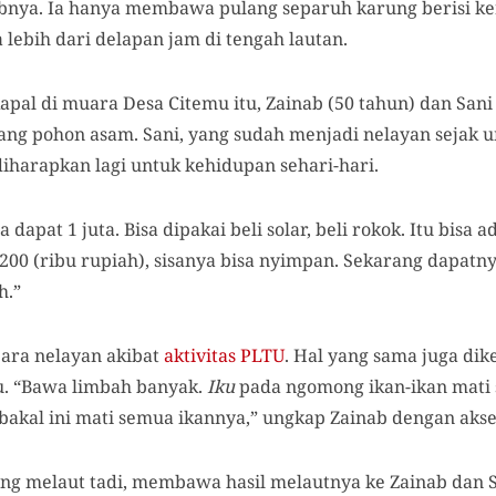
bnya. Ia hanya membawa pulang separuh karung berisi kera
 lebih dari delapan jam di tengah lautan.
pal di muara Desa Citemu itu, Zainab (50 tahun) dan Sani 
dang pohon asam. Sani, yang sudah menjadi nelayan sejak
 diharapkan lagi untuk kehidupan sehari-hari.
 dapat 1 juta. Bisa dipakai beli solar, beli rokok. Itu bisa
-200 (ribu rupiah), sisanya bisa nyimpan. Sekarang dapatnya
h.”
para nelayan akibat
aktivitas PLTU
. Hal yang sama juga dik
u. “Bawa limbah banyak.
Iku
pada ngomong ikan-ikan mati
bakal ini mati semua ikannya,” ungkap Zainab dengan akse
ng melaut tadi, membawa hasil melautnya ke Zainab dan 