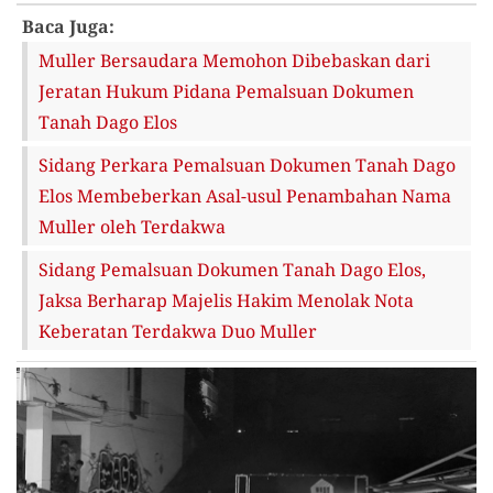
Baca Juga:
Muller Bersaudara Memohon Dibebaskan dari
Jeratan Hukum Pidana Pemalsuan Dokumen
Tanah Dago Elos
Sidang Perkara Pemalsuan Dokumen Tanah Dago
Elos Membeberkan Asal-usul Penambahan Nama
Muller oleh Terdakwa
Sidang Pemalsuan Dokumen Tanah Dago Elos,
Jaksa Berharap Majelis Hakim Menolak Nota
Keberatan Terdakwa Duo Muller