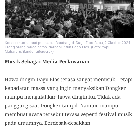
Konser musik band punk asal Bandung di Dago Elos, Rabu, 9 Oktober 2024.
Orang-orang muda bersolidaritas untuk Dago Elos. (Foto: Yopi
Muharam/BandungBergerak)
Musik Sebagai Media Perlawanan
Hawa dingin Dago Elos terasa sangat menusuk. Tetapi,
kepadatan massa yang ingin menyaksikan Dongker
mampu mengalahkan hawa dingin itu. Tidak ada
panggung saat Dongker tampil. Namun, mampu
membuat acara tersebut terasa seperti festival musik
pada umumnya. Berdesak-desakkan.