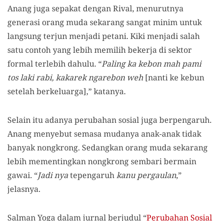
Anang juga sepakat dengan Rival, menurutnya
generasi
orang
muda sekarang sangat minim untuk
langsung terjun menjadi petani. Kik
i menjadi
salah
satu contoh yang lebih memilih bekerja di sektor
formal terlebih dahulu. “
Paling ka kebon mah pami
tos la
k
i rabi, kakarek ngarebon weh
[nanti ke kebun
setelah berkeluarga]
,” katanya.
Selain itu adanya perubahan sosial juga berpengaruh.
Anang menyebut semasa mudanya anak-anak tidak
banyak nongkrong. Sedangkan
orang
muda s
ekarang
lebih mementingkan nongkrong sembari bermain
gawai. “
Jadi nya
tepengaruh
kanu pergaulan
,”
jelasnya.
Salman Yoga
dalam jurnal
berjudul “
Perubahan Sosial