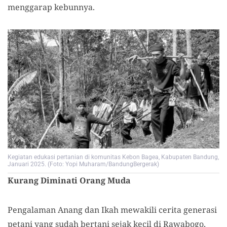
menggarap kebunnya.
Kegiatan edukasi pertanian di komunitas Kebon Bagea, Kabupaten Bandung,
Januari 2025. (Foto: Yopi Muharam/BandungBergerak)
Kurang
D
iminati
Orang M
uda
Pengalaman Anang dan Ikah mewakili cerita generasi
petani yang sudah bertani sejak kecil di Rawabogo,