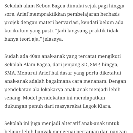
Sekolah alam Kebon Bagea dimulai sejak pagi hingga
sore. Arief me
mpraktikkan
pembelajaran berbasis
projek
dengan materi bervariasi, k
endati belum ada
kurikulum yang pasti. “Jadi langsung prakt
i
k tidak
hanya teori aja,” jelasnya.
Sudah ada 40an anak-anak yang tercatat mengikuti
Sekolah Alam Bagea, dari jenjang SD, SMP, hingga,
SMA.
Menurut Arief hal dasar yang perlu diketahui
anak-anak adalah bagaimana cara menanam. Dengan
pendekatan ala lokakarya anak-anak menjadi lebih
senang.
Model p
endekatan
ini mendapatkan
dukungan penuh dari masyarakat Legok Kiara.
Sekolah ini juga menjadi alteratif anak-anak untuk
belajar lebih banyak mengenai pertanian dan pangan.