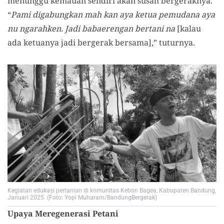
menunggu kemauan sendiri akan susah bergeraknya.
“
Pami digabungkan mah kan aya ketua pemudana aya
nu ngarahken. Jadi babaerengan bertani na
[kalau
ada ketuanya jadi bergerak bersama],
” tuturnya.
Kegiatan edukasi pertanian di komunitas Kebon Bagea, Kabupaten Bandung,
Januari 2025. (Foto: Yopi Muharam/BandungBergerak)
Upaya
M
eregenerasi
P
etani