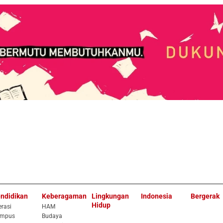
ndidikan
Keberagaman
Lingkungan
Indonesia
Bergerak
Hidup
erasi
HAM
mpus
Budaya