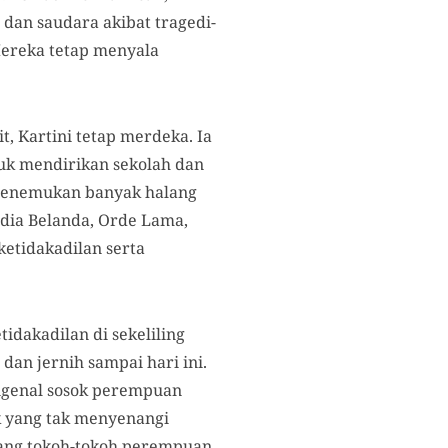
 dan saudara akibat tragedi-
Mereka tetap menyala
t, Kartini tetap merdeka. Ia
tuk mendirikan sekolah dan
 menemukan banyak halang
ndia Belanda, Orde Lama,
ketidakadilan serta
dakadilan di sekeliling
dan jernih sampai hari ini.
engenal sosok perempuan
k yang tak menyenangi
tang tokoh-tokoh perempuan