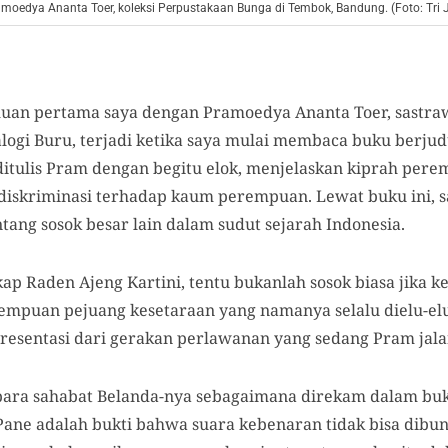
ramoedya Ananta Toer, koleksi Perpustakaan Bunga di Tembok, Bandung. (Foto: Tri
uan pertama saya dengan Pramoedya Ananta Toer, sastra
logi Buru, terjadi ketika saya mulai membaca buku berju
ditulis Pram dengan begitu elok, menjelaskan kiprah pere
diskriminasi terhadap kaum perempuan. Lewat buku ini, 
ang sosok besar lain dalam sudut sejarah Indonesia.
kap Raden Ajeng Kartini, tentu bukanlah sosok biasa jika
empuan pejuang kesetaraan yang namanya selalu dielu-eluk
presentasi dari gerakan perlawanan yang sedang Pram jal
 para sahabat Belanda-nya sebagaimana direkam dalam b
ane adalah bukti bahwa suara kebenaran tidak bisa dibun