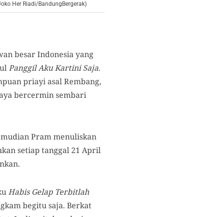
 Joko Her Riadi/BandungBergerak)
wan besar Indonesia yang
dul
Panggil Aku Kartini Saja
.
mpuan priayi asal Rembang,
saya bercermin sembari
 kemudian Pram menuliskan
an setiap tanggal 21 April
ankan.
uku
Habis Gelap Terbitlah
gkam begitu saja. Berkat