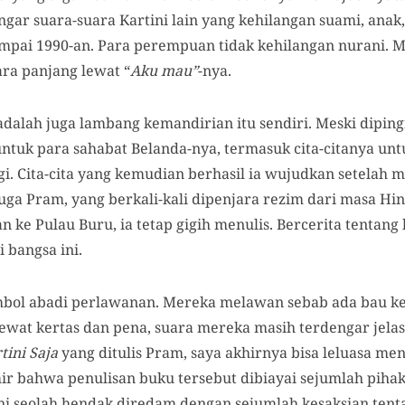
gar suara-suara Kartini lain yang kehilangan suami, anak,
sampai 1990-an. Para perempuan tidak kehilangan nurani. 
ra panjang lewat “
Aku mau”
-nya.
adalah juga lambang kemandirian itu sendiri. Meski dipingi
untuk para sahabat Belanda-nya, termasuk cita-citanya un
. Cita-cita yang kemudian berhasil ia wujudkan setelah
juga Pram, yang berkali-kali dipenjara rezim dari masa Hi
 ke Pulau Buru, ia tetap gigih menulis. Bercerita tentang 
 bangsa ini.
mbol abadi perlawanan. Mereka melawan sebab ada bau keti
ewat kertas dan pena, suara mereka masih terdengar jelas 
tini Saja
yang ditulis Pram, saya akhirnya bisa leluasa m
mir bahwa penulisan buku tersebut dibiayai sejumlah piha
ini seolah hendak diredam dengan sejumlah kesaksian ten