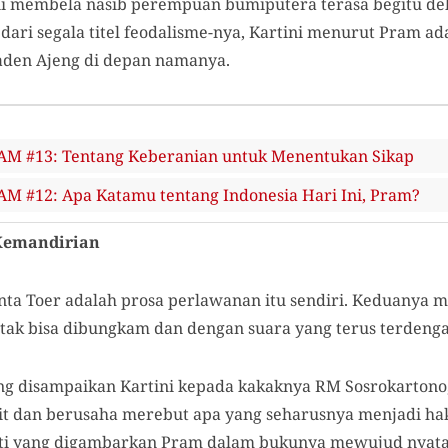
ni membela nasib perempuan bumiputera terasa begitu deka
 dari segala titel feodalisme-nya, Kartini menurut Pram 
aden Ajeng di depan namanya.
 #13: Tentang Keberanian untuk Menentukan Sikap
 #12: Apa Katamu tentang Indonesia Hari Ini, Pram?
Kemandirian
ta Toer adalah prosa perlawanan itu sendiri. Keduanya 
tak bisa dibungkam dan dengan suara yang terus terdengar
g disampaikan Kartini kepada kakaknya RM Sosrokartono, h
t dan berusaha merebut apa yang seharusnya menjadi ha
ti yang digambarkan Pram dalam bukunya mewujud nyata.