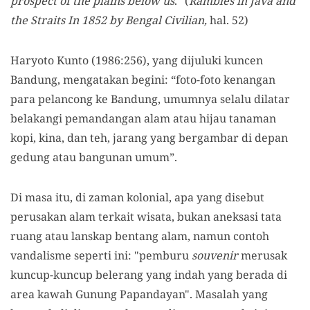
prospect of the plains below us
." (
Rambles in Java and
the Straits In 1852 by Bengal Civilian,
hal. 52)
Haryoto Kunto (1986:256), yang dijuluki kuncen
Bandung, mengatakan begini: “foto-foto kenangan
para pelancong ke Bandung, umumnya selalu dilatar
belakangi pemandangan alam atau hijau tanaman
kopi, kina, dan teh, jarang yang bergambar di depan
gedung atau bangunan umum”.
Di masa itu, di zaman kolonial, apa yang disebut
perusakan alam terkait wisata, bukan aneksasi tata
ruang atau lanskap bentang alam, namun contoh
vandalisme seperti ini: "pemburu
souvenir
merusak
kuncup-kuncup belerang yang indah yang berada di
area kawah Gunung Papandayan". Masalah yang