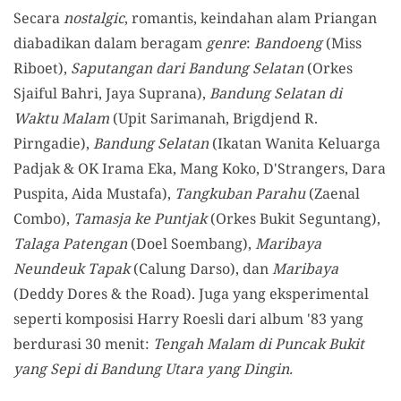
Secara
nostalgic
, romantis, keindahan alam Priangan
diabadikan dalam beragam
genre
:
Bandoeng
(Miss
Riboet),
Saputangan dari Bandung Selatan
(Orkes
Sjaiful Bahri, Jaya Suprana),
Bandung Selatan di
Waktu Malam
(Upit Sarimanah, Brigdjend R.
Pirngadie),
Bandung Selatan
(Ikatan Wanita Keluarga
Padjak & OK Irama Eka, Mang Koko, D'Strangers, Dara
Puspita, Aida Mustafa),
Tangkuban Parahu
(Zaenal
Combo),
Tamasja ke Puntjak
(Orkes Bukit Seguntang),
Talaga Patengan
(Doel Soembang),
Maribaya
Neundeuk Tapak
(Calung Darso), dan
Maribaya
(Deddy Dores & the Road). Juga yang eksperimental
seperti komposisi Harry Roesli dari album '83 yang
berdurasi 30 menit:
Tengah Malam di Puncak Bukit
yang Sepi di Bandung Utara yang Dingin.