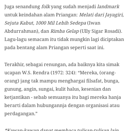
Juga senandung
folk
yang sudah menjadi
landmark
untuk keindahan alam Priangan:
Melati dari Jayagiri,
Sejuta Kabut, 1000 Mil Lebih Sedepa
(Iwan
Abdurrahman), dan
Rimba Gelap
(Ully Sigar Rosadi).
Lagu-lagu semacam itu tidak mungkin lagi diciptakan
pada bentang alam Priangan seperti saat ini.
Terakhir, sebagai renungan, ada baiknya kita simak
ucapan W.S. Rendra (1972: 324): “Mereka, (orang-
orang) jang tak mampu menghargai filsafat, bunga,
gunung, angin, sungai, kulit halus, kesenian dan
ketjantikan - sebab semuanya itu bagi mereka hanja
berarti dalam hubungannja dengan organisasi atau
perdagangan.”
*Kawan-kawan dapat membaca tulisan-tulisan lain