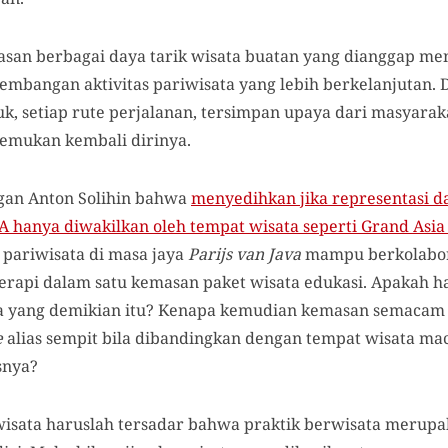
an berbagai daya tarik wisata buatan yang dianggap me
mbangan aktivitas pariwisata yang lebih berkelanjutan. Di
uk, setiap rute perjalanan, tersimpan upaya dari masyarak
emukan kembali dirinya.
ngan Anton Solihin bahwa
menyedihkan jika representasi da
hanya diwakilkan oleh tempat wisata seperti Grand Asia
 pariwisata di masa jaya
Parijs van Java
mampu berkolabo
api dalam satu kemasan paket wisata edukasi. Apakah har
ta yang demikian itu? Kenapa kemudian kemasan semacam i
e
alias sempit bila dibandingkan dengan tempat wisata mac
isnya?
iwisata haruslah tersadar bahwa praktik berwisata merupa