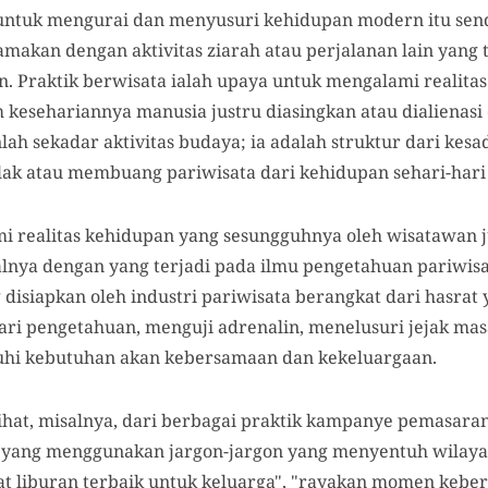
ntuk mengurai dan menyusuri kehidupan modern itu sendir
amakan dengan aktivitas ziarah atau perjalanan lain yang 
. Praktik berwisata ialah upaya untuk mengalami realita
kesehariannya manusia justru diasingkan atau dialienasi 
lah sekadar aktivitas budaya; ia adalah struktur dari kesa
ak atau membuang pariwisata dari kehidupan sehari-hari 
 realitas kehidupan yang sesungguhnya oleh wisatawan ju
alnya dengan yang terjadi pada ilmu pengetahuan pariwisata
isiapkan oleh industri pariwisata berangkat dari hasrat 
cari pengetahuan, menguji adrenalin, menelusuri jejak ma
hi kebutuhan akan kebersamaan dan kekeluargaan.
lihat, misalnya, dari berbagai praktik kampanye pemasaran
ta yang menggunakan jargon-jargon yang menyentuh wilayah 
pat liburan terbaik untuk keluarga", "rayakan momen ke