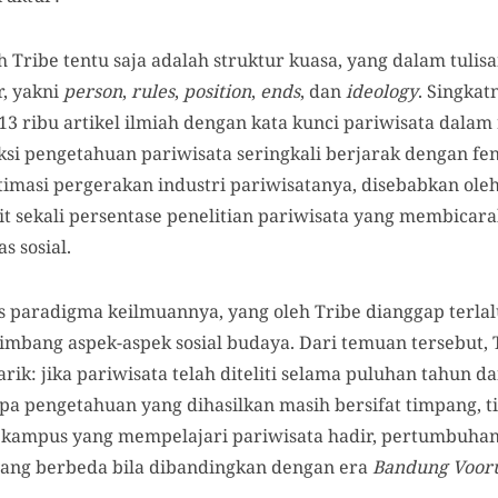
 Tribe tentu saja adalah struktur kuasa, yang dalam tulis
, yakni
person
,
rules
,
position
,
ends
, dan
ideology
. Singkat
3 ribu artikel ilmiah dengan kata kunci pariwisata dala
i pengetahuan pariwisata seringkali berjarak dengan fe
timasi pergerakan industri pariwisatanya, disebabkan oleh 
it sekali persentase penelitian pariwisata yang membicarak
as sosial.
 paradigma keilmuannya, yang oleh Tribe dianggap terlal
imbang aspek-aspek sosial budaya. Dari temuan tersebut,
ik: jika pariwisata telah diteliti selama puluhan tahun da
pa pengetahuan yang dihasilkan masih bersifat timpang, t
k kampus yang mempelajari pariwisata hadir, pertumbuhan
yang berbeda bila dibandingkan dengan era
Bandung Vooru