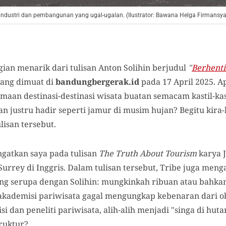
industri dan pembangunan yang ugal-ugalan. (Ilustrator: Bawana Helga Firmans
gian menarik dari tulisan Anton Solihin berjudul
"
Berhent
ang dimuat di
bandungbergerak.id
pada 17 April 2025. A
samaan destinasi-destinasi wisata buatan semacam kastil-ka
 justru hadir seperti jamur di musim hujan? Begitu kira-k
lisan tersebut.
gatkan saya pada tulisan
The Truth About Tourism
karya 
 Surrey di Inggris. Dalam tulisan tersebut, Tribe juga men
g serupa dengan Solihin: mungkinkah ribuan atau bahkan 
 akademisi pariwisata gagal mengungkap kebenaran dari ob
i dan peneliti pariwisata, alih-alih menjadi "singa di hut
truktur?