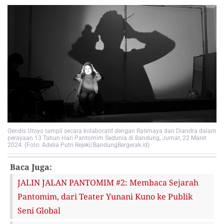
Gendis Utoyo tampil secara kolaboratif dengan Ratimaya dan Diandra dalam
perayaan 13 Tahun Hari Pantomim Sedunia di Bandung, Jumat, 22 Maret
2024. (Foto: Adelia Putri Rejeki/BandungBergerak.id)
Baca Juga:
JALIN JALAN PANTOMIM #2: Membaca Sejarah
Pantomim, dari Teater Yunani Kuno ke Publik
Seni Global