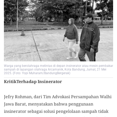
Warga yang berolahraga melintas di depan insinerator atau mesin pembakar
sampah di lapangan olahraga Arcamanik, Kota Bandung, Jumat, 21 Mei
2025. (Foto: Yopi Muharam/BandungBergerak)
KritikTerhadap Insinerator
Jefry Rohman, dari Tim Advokasi Persampahan Walhi
Jawa Barat, menyatakan bahwa penggunaan
insinerator sebagai solusi pengelolaan sampah tidak