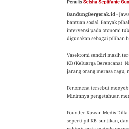
Penulis
Selsha Septifanie G
BandungBergerak.id
-
Jawa
bantuan sosial. Banyak pih
intervensi pada otonomi tub
digunakan sebagai pilihan b
Vasektomi sendiri masih ter
KB (Keluarga Berencana). N
jarang orang merasa ragu, m
Fenomena tersebut menyebab
Minimnya pengetahuan meny
Founder Kawan Medis Dilla 
seperti pil KB, suntikan, d
rahim); serta metode perma