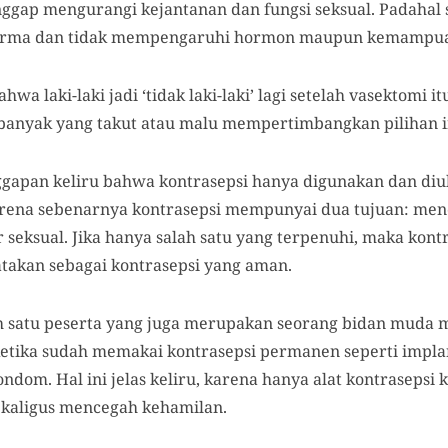
ggap mengurangi kejantanan dan fungsi seksual. Padahal 
erma dan tidak mempengaruhi hormon maupun kemampuan
a laki-laki jadi ‘tidak laki-laki’ lagi setelah vasektomi it
banyak yang takut atau malu mempertimbangkan pilihan in
ggapan keliru bahwa kontrasepsi hanya digunakan dan diuk
arena sebenarnya kontrasepsi mempunyai dua tujuan: me
seksual. Jika hanya salah satu yang terpenuhi, maka kont
takan sebagai kontrasepsi yang aman.
alah satu peserta yang juga merupakan seorang bidan mud
tika sudah memakai kontrasepsi permanen seperti implan,
ndom. Hal ini jelas keliru, karena hanya alat kontraseps
ekaligus mencegah kehamilan.