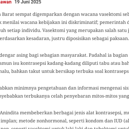
unawan
19 Juni 2025
 Barat sempat digemparkan dengan wacana vasektomi seb
ak menilai wacana kebijakan ini diskriminatif; pemerinta
uh setiap individu. Vasektomi yang merupakan salah satu je
erdasarkan kesadaran, justru diposisikan sebagai paksaan.
dengar asing bagi sebagian masyarakat. Padahal ia bagian 
amun isu kontrasepsi kadang-kadang diliputi tabu atau ba
alu, bahkan takut untuk bersikap terbuka soal kontraseps
kan minimnya pengetahuan dan informasi mengenai sisi p
ebabkan terbukanya celah penyebaran mitos-mitos yang
Anindita membeberkan berbagai jenis alat kontrasepsi, m
an implan; metode nonhormonal, seperti kondom dan IUD (a
nen, seperti vasektomi untuk laki-laki dan tubektomi unt