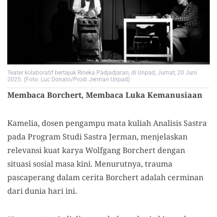
Teater kolaboratif bertajuk Rineka Padjadjaran, di Unpad, Jumat, 20 Juni
2025. (Foto: Luc Donato/Prodi Jerman Unpad)
Membaca Borchert, Membaca Luka Kemanusiaan
Kamelia, dosen pengampu mata kuliah Analisis Sastra
pada Program Studi Sastra Jerman, menjelaskan
relevansi kuat karya Wolfgang Borchert dengan
situasi sosial masa kini. Menurutnya, trauma
pascaperang dalam cerita Borchert adalah cerminan
dari dunia hari ini.