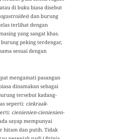
 atau di buku biasa disebut
ogastroides
) dan burung
jelas terlihat dengan
masing yang sangat khas.
burung peking terdengar,
nama sesuai dengan
dapat mengamati pasangan
 biasa dinamakan sebagai
 Burung tersebut kadang-
s seperti:
ciekraak
-
erti:
cienienien-cienienien-
 pada sayap mempunyai
r hitam dan putih. Tidak
au perenjak padi (
Prinia