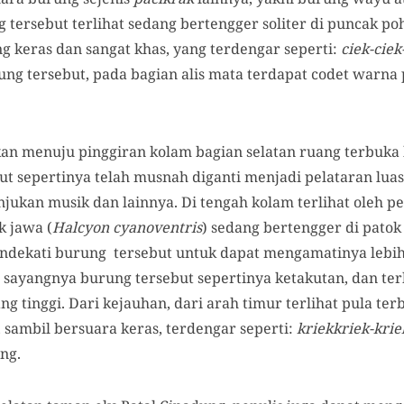
g tersebut terlihat sedang bertengger soliter di puncak po
 keras dan sangat khas, yang terdengar seperti:
ciek-ciek
ng tersebut, pada bagian alis mata terdapat codet warna 
kan menuju pinggiran kolam bagian selatan ruang terbuka 
ebut sepertinya telah musnah diganti menjadi pelataran lu
jukan musik dan lainnya. Di tengah kolam terlihat oleh p
k jawa (
Halcyon cyanoventris
) sedang bertengger di pato
ndekati burung tersebut untuk dapat mengamatinya lebi
 sayangnya burung tersebut sepertinya ketakutan, dan te
g tinggi. Dari kejauhan, dari arah timur terlihat pula ter
 sambil bersuara keras, terdengar seperti:
kriekkriek-krie
ng.