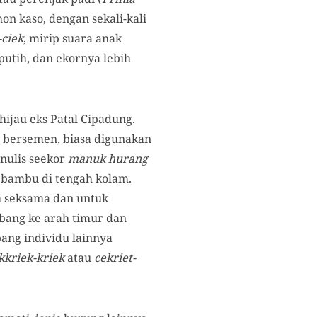
hon kaso, dengan sekali-kali
-ciek
, mirip suara anak
putih, dan ekornya lebih
hijau eks Patal Cipadung.
as bersemen, biasa digunakan
enulis seekor
manuk hurang
k bambu di tengah kolam.
h seksama dan untuk
rbang ke arah timur dan
bang individu lainnya
kkriek-kriek
atau
cekriet-