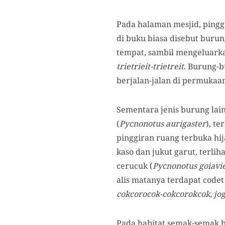
Pada halaman mesjid, pingg
di buku biasa disebut burung
tempat, sambil mengeluarka
trietrieit-trietreit
. Burung-b
berjalan-jalan di permukaa
Sementara jenis burung lai
(
Pycnonotus aurigaster
), t
pinggiran ruang terbuka hi
kaso dan jukut garut, terli
cerucuk (
Pycnonotus goiavi
alis matanya terdapat codet
cokcorocok-cokcorokcok, jog, 
Pada habitat semak-semak b