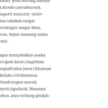
amati jenis burung lainnya
(
Alcedo caerulescens
).
seperti mencicit:
tsriet-
tau cekakak sungai
terdengar sangat khas,
eras. Sejati memang nama
ranya.
 dapat menyaksikan aneka
w
/
cipoh kacat
(
Aegithina
eupah
/cabai jawa (
Dicaeum
kelabu (
Orthotomus
Dendrocopos macei
),
nyris jugularis
). Biasanya
mbun, atau terbang pindah-