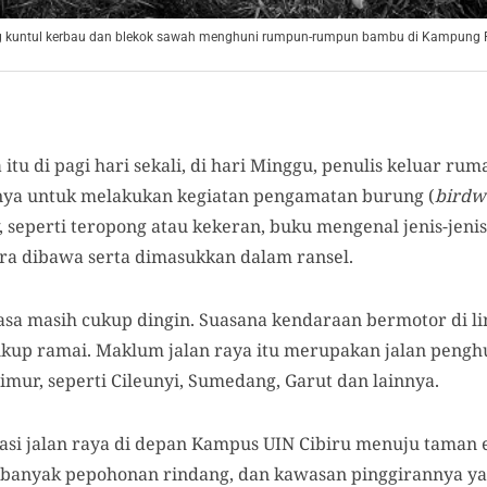
rung kuntul kerbau dan blekok sawah menghuni rumpun-rumpun bambu di Kampung
 itu di pagi hari sekali, di hari Minggu, penulis keluar ru
nya untuk melakukan kegiatan pengamatan burung (
birdw
, seperti teropong atau kekeran, buku mengenal jenis-jeni
ra dibawa serta dimasukkan dalam ransel.
erasa masih cukup dingin. Suasana kendaraan bermotor di li
ukup ramai. Maklum jalan raya itu merupakan jalan peng
ur, seperti Cileunyi, Sumedang, Garut dan lainnya.
ntasi jalan raya di depan Kampus UIN Cibiru menuju taman
 banyak pepohonan rindang, dan kawasan pinggirannya ya