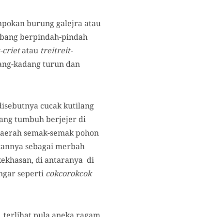
mpokan burung galejra atau
erbang berpindah-pindah
-criet
atau
treitreit-
dang-kadang turun dan
disebutnya cucak kutilang
ang tumbuh berjejer di
 daerah semak-semak pohon
akannya sebagai merbah
 kekhasan, di antaranya di
ngar seperti
cokcorokcok
 terlihat pula aneka ragam