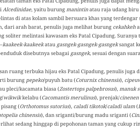
elatan taman eks Patal Cipadung, penulis juga dapat meng
li
Alcedinidae
, yaitu burung
manintin
atau raja udang biru 
intas di atas kolam sambil bersuara khas yang terdengar 
h, dari arah barat, penulis juga melihat burung
cekahkeh
a
ng soliter melintasi kawasam eks Patal Cipadung. Suranya 
—
kaakeek-kaakeek
atau
gasngek-gasngek-gasngek
sangat k
 penduduk disebutnya sebagai
gasngek
, sesuai dengan sua
san ruang terbuka hijau eks Patal Cipadung, penulis juga
rti burung
pepeko
/puyuh batu (
Coturnix chinensis
),
cipeu
au pleci/kacamata biasa (
Zostertops palpebrosus
),
manuk s
g
/
wikwik
kelabu (
Cacomantis merulinus
), prenjak/
cinenen
pisang (
Orthotomus sutorius
),
caladi tikotok
/
caladi ulam
(
ptopelia
chinensis
), dan sriganti/burung madu sriganti (
Cin
erlihat sedang hinggap di pepohonan taman yang cukup ri