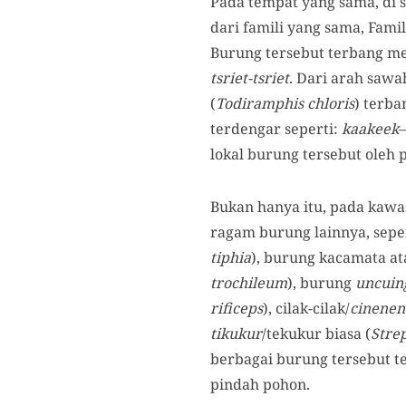
Pada tempat yang sama, di s
dari famili yang sama, Fami
Burung tersebut terbang mel
tsriet-tsriet
. Dari arah sawa
(
Todiramphis chloris
) terba
terdengar seperti:
kaakeek
lokal burung tersebut oleh
Bukan hanya itu, pada kawa
ragam burung lainnya, sepe
tiphia
), burung kacamata at
trochileum
), burung
uncuin
rificeps
), cilak-cilak/
cinenen
tikukur
/tekukur biasa (
Stre
berbagai burung tersebut t
pindah pohon.