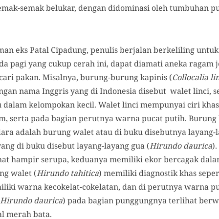
emak-semak belukar, dengan didominasi oleh tumbuhan pu
an eks Patal Cipadung, penulis berjalan berkeliling unt
da pagi yang cukup cerah ini, dapat diamati aneka ragam j
ncari pakan. Misalnya, burung-burung kapinis (
Collocalia li
an nama Inggris yang di Indonesia disebut walet linci, se
u dalam kelompokan kecil. Walet linci mempunyai ciri kha
am, serta pada bagian perutnya warna pucat putih. Burung
ara adalah burung walet atau di buku disebutnya layang-l
yang di buku disebut layang-layang gua (
Hirundo daurica
)
ihat hampir serupa, keduanya memiliki ekor bercagak dal
ng walet (
Hirundo tahitica
) memiliki diagnostik khas seper
liki warna kecokelat-cokelatan, dan di perutnya warna pu
Hirundo daurica
) pada bagian punggungnya terlihat ber
l merah bata.