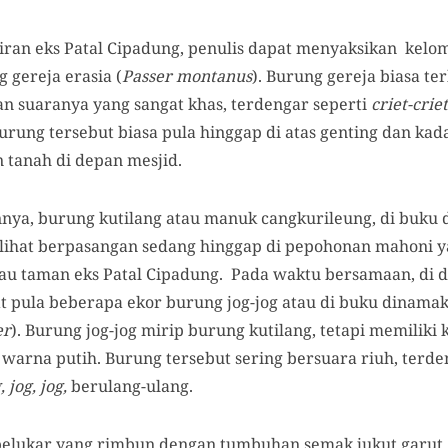
iran eks Patal Cipadung, penulis dapat menyaksikan kelo
 gereja erasia (
Passer montanus
). Burung gereja biasa t
n suaranya yang sangat khas, terdengar seperti
criet-criet
urung tersebut biasa pula hinggap di atas genting dan ka
n tanah di depan mesjid.
nnya, burung kutilang atau manuk cangkurileung, di buku 
erlihat berpasangan sedang hinggap di pepohonan mahoni y
jau taman eks Patal Cipadung. Pada waktu bersamaan, di
hat pula beberapa ekor burung jog-jog atau di buku dinam
er
). Burung jog-jog mirip burung kutilang, tetapi memiliki
 warna putih. Burung tersebut sering bersuara riuh, terde
jog, jog,
berulang-ulang.
elukar yang rimbun dengan tumbuhan semak jukut garut ,