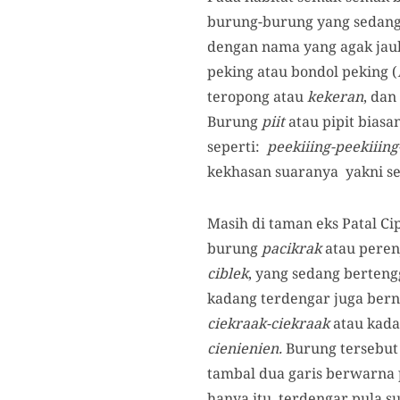
burung-burung yang sedang
dengan nama yang agak jauh
peking atau bondol peking (
teropong atau
kekeran
, dan
Burung
piit
atau pipit biasa
seperti:
peekiiing-peekiiing
kekhasan suaranya yakni 
Masih di taman eks Patal C
burung
pacikrak
atau peren
ciblek
, yang sedang berteng
kadang terdengar juga berny
ciekraak-ciekraak
atau kadan
cienienien.
Burung tersebut 
tambal dua garis berwarna p
hanya itu, terdengar pula s