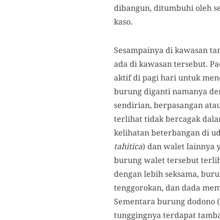
dibangun, ditumbuhi oleh s
kaso.
Sesampainya di kawasan tam
ada di kawasan tersebut. Pa
aktif di pagi hari untuk me
burung diganti namanya deng
sendirian, berpasangan ata
terlihat tidak bercagak dal
kelihatan beterbangan di ud
tahitica
) dan walet lainnya 
burung walet tersebut terl
dengan lebih seksama, buru
tenggorokan, dan dada memi
Sementara burung dodono (
tunggingnya terdapat tamba