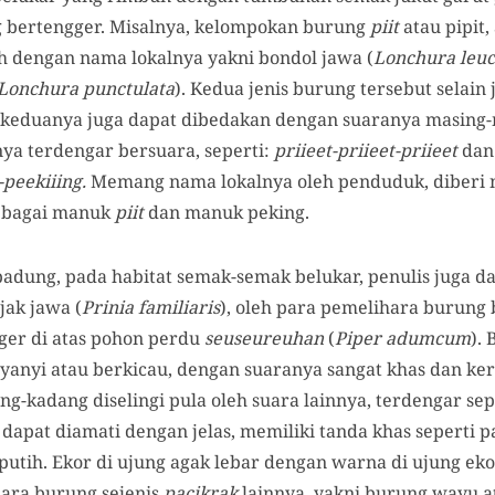
 bertengger. Misalnya, kelompokan burung
piit
atau pipit,
 dengan nama lokalnya yakni bondol jawa (
Lonchura leuc
Lonchura punctulata
). Kedua jenis burung tersebut selain 
 keduanya juga dapat dibedakan dengan suaranya masing-
nya terdengar bersuara, seperti:
priieet-priieet-priieet
dan 
-peekiiing.
Memang nama lokalnya oleh penduduk, diberi 
sebagai manuk
piit
dan manuk peking.
ipadung, pada habitat semak-semak belukar, penulis juga 
jak jawa (
Prinia familiaris
), oleh para pemelihara burung
ger di atas pohon perdu
seuseureuhan
(
Piper adumcum
).
anyi atau berkicau, dengan suaranya sangat khas dan kera
g-kadang diselingi pula oleh suara lainnya, terdengar sep
dapat diamati dengan jelas, memiliki tanda khas seperti
utih. Ekor di ujung agak lebar dengan warna di ujung eko
uara burung sejenis
pacikrak
lainnya, yakni burung wayu at