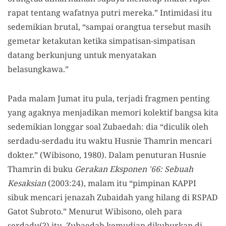
rapat tentang wafatnya putri mereka.” Intimidasi itu
sedemikian brutal, “sampai orangtua tersebut masih
gemetar ketakutan ketika simpatisan-simpatisan
datang berkunjung untuk menyatakan
belasungkawa.”
Pada malam Jumat itu pula, terjadi fragmen penting
yang agaknya menjadikan memori kolektif bangsa kita
sedemikian longgar soal Zubaedah: dia “diculik oleh
serdadu-serdadu itu waktu Husnie Thamrin mencari
dokter.” (Wibisono, 1980). Dalam penuturan Husnie
Thamrin di buku
Gerakan Eksponen '66: Sebuah
Kesaksian
(2003:24), malam itu “pimpinan KAPPI
sibuk mencari jenazah Zubaidah yang hilang di RSPAD
Gatot Subroto.” Menurut Wibisono, oleh para
serdadu(?) itu, Zubaedah kemudian dikuburkan di