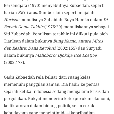
Bersendjata (1970) menyebutnya Zubaedah, seperti
harian
KR
di atas. Sumber lain seperti majalah
Horison
menulisnya Zubaidah. Buya Hamka dalam
Di
Bawah Gema Takbir
(1976:29) menuliskannya sebagai
Siti Zubaedah. Penulisan terakhir ini diikuti pula oleh
Tianlean dalam bukunya
Bung Karno, antara Mitos
dan Realita: Dana Revolusi
(2002:155) dan Suryadi
dalam bukunya
Malioboro: Djokdja Itoe Loetjoe
(2002:178).
Gadis Zubaedah rela keluar dari ruang kelas
memenuhi panggilan zaman. Dia hadir ke pentas
sejarah ketika Indonesia sedang mengalami krisis dan
pergolakan. Rakyat menderita keterpurukan ekonomi,
kediktatoran dalam bidang politik, serta corak
kebudayaan yang mengintimidasi kepribadian