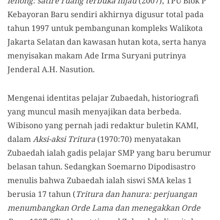
lenong: satire ruang terbuka hijau
(2007), TPU Blok P
Kebayoran Baru sendiri akhirnya digusur total pada
tahun 1997 untuk pembangunan kompleks Walikota
Jakarta Selatan dan kawasan hutan kota, serta hanya
menyisakan makam Ade Irma Suryani putrinya
Jenderal A.H. Nasution.
Mengenai identitas pelajar Zubaedah, historiografi
yang muncul masih menyajikan data berbeda.
Wibisono yang pernah jadi redaktur buletin KAMI,
dalam
Aksi-aksi Tritura
(1970:70) menyatakan
Zubaedah ialah gadis pelajar SMP yang baru berumur
belasan tahun. Sedangkan Soemarno Dipodisastro
menulis bahwa Zubaedah ialah siswi SMA kelas 1
berusia 17 tahun (
Tritura dan hanura: perjuangan
menumbangkan Orde Lama
dan menegakkan Orde