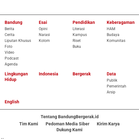
Bandung
Esai
Pendidikan
Keberagaman
Berita
Opini
Literasi
HAM
Cerita
Narasi
Kampus
Budaya
Liputan Khusus
Kolom
Riset
Komunitas
Foto
Buku
Video
Podcast
Agenda
Lingkungan
Indonesia
Bergerak
Data
Hidup
Publik
Pemerintah
Arsip
English
Tentang BandungBergerak.id
Tim Kami
Pedoman Media Siber
Kirim Karya
Dukung Kami