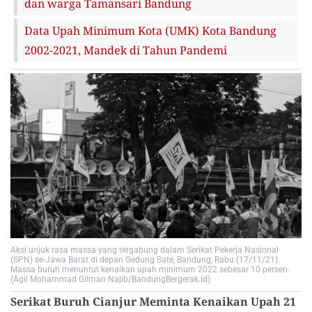
dan warga Tamansari Bandung
Data Upah Minimum Kota (UMK) Kota Bandung
2002-2021, Mandek di Tahun Pandemi
Aksi unjuk rasa massa yang tergabung dalam Serikat Pekerja Nasional
(SPN) se-Jawa Barat di depan Gedung Sate, Bandung, Rabu (17/11/21).
Massa buruh menuntut kenaikan upah minimum 2022 sebesar 10 persen.
(Agil Mohammad Gilman Najib/BandungBergerak.id)
Serikat Buruh Cianjur Meminta Kenaikan Upah 21