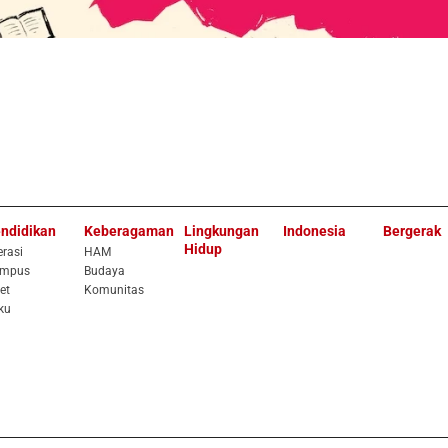
ndidikan
Keberagaman
Lingkungan
Indonesia
Bergerak
Hidup
erasi
HAM
mpus
Budaya
et
Komunitas
ku