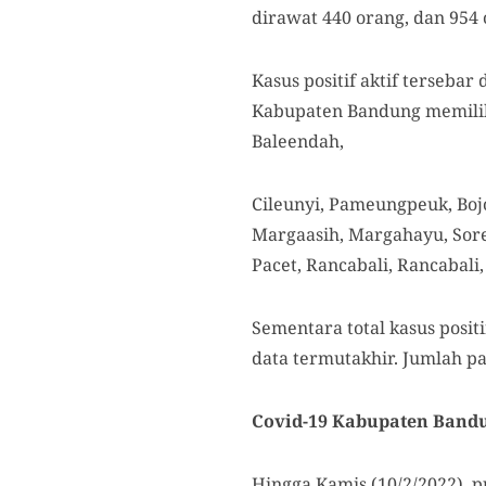
dirawat 440 orang, dan 954 o
Kasus positif aktif terseba
Kabupaten Bandung memiliki
Baleendah,
Cileunyi, Pameungpeuk, Boj
Margaasih, Margahayu, Sorea
Pacet, Rancabali, Rancabali
Sementara total kasus posit
data termutakhir. Jumlah p
Covid-19 Kabupaten Band
Hingga Kamis (10/2/2022), 