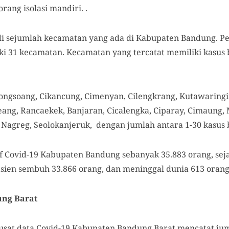
rang isolasi mandiri. .
r di sejumlah kecamatan yang ada di Kabupaten Bandung. P
 31 kecamatan. Kecamatan yang tercatat memiliki kasus b
ongsoang, Cikancung, Cimenyan, Cilengkrang, Kutawaringi
ng, Rancaekek, Banjaran, Cicalengka, Ciparay, Cimaung, M
, Nagreg, Seolokanjeruk, dengan jumlah antara 1-30 kasus 
if Covid-19 Kabupaten Bandung sebanyak 35.883 orang, sej
asien sembuh 33.866 orang, dan meninggal dunia 613 orang
ung Barat
pusat data Covid-19 Kabupaten Bandung Barat mencatat jum