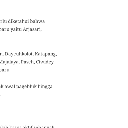
erlu diketahui bahwa
aru yaitu Arjasari,
n, Dayeuhkolot, Katapang,
ajalaya, Paseh, Ciwidey,
baru.
ak awal pagebluk hingga
.
lah kasus aktif sebanyak