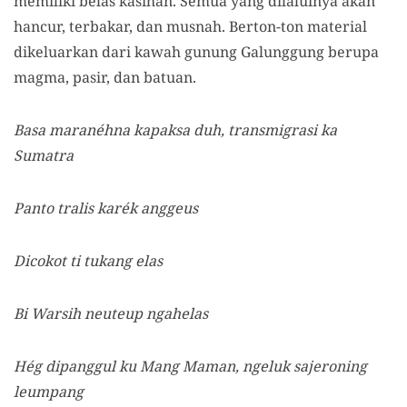
memiliki belas kasihan. Semua yang dilaluinya akan
hancur, terbakar, dan musnah. Berton-ton material
dikeluarkan dari kawah gunung Galunggung berupa
magma, pasir, dan batuan.
Basa maranéhna kapaksa duh, transmigrasi ka
Sumatra
Panto tralis karék anggeus
Dicokot ti tukang elas
Bi Warsih neuteup ngahelas
Hég dipanggul ku Mang Maman, ngeluk sajeroning
leumpang