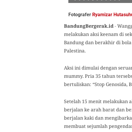
Fotografer
Ryamizar Hutasuh
BandungBergerak.id
-
Wanggi
melakukan aksi keenam di seki
Bandung dan berakhir di bol
Palestina
.
Aksi ini dimulai dengan serua
mummy
. Pria 35 tahun ters
bertuliskan: “Stop Genosida, 
Setelah 15 menit melakukan a
berjalan ke arah barat dan b
berjalan kaki dan mengibarkan
membuat sejumlah pengendar