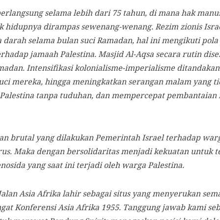
 berlangsung selama lebih dari 75 tahun, di mana hak man
ak hidupnya dirampas sewenang-wenang. Rezim zionis Isra
arah selama bulan suci Ramadan, hal ini mengikuti pola y
rhadap jamaah Palestina. Masjid Al-Aqsa secara rutin dise
madan. Intensifikasi kolonialisme-imperialisme ditandak
suci mereka, hingga meningkatkan serangan malam yang ti
alestina tanpa tuduhan, dan mempercepat pembantaian 
san brutal yang dilakukan Pemerintah Israel terhadap war
us. Maka dengan bersolidaritas menjadi kekuatan untuk 
osida yang saat ini terjadi oleh warga Palestina.
Jalan Asia Afrika lahir sebagai situs yang menyerukan sem
gat Konferensi Asia Afrika 1955. Tanggung jawab kami se