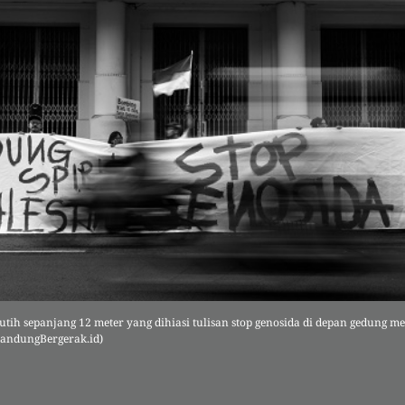
ih sepanjang 12 meter yang dihiasi tulisan stop genosida di depan gedung me
BandungBergerak.id)