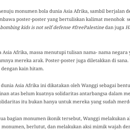
nuju monumen bola dunia Asia Afrika, sambil berjalan
mbawa poster-poster yang bertuliskan kalimat menohok se
bombing kids is not self defense
#freePalestine
dan juga
Ha
a Asia Afrika, massa menutupi tulisan nama- nama negar
umnya mereka arak. Poster-poster juga diletakkan di san
 dengan kain hitam.
a
dunia Asia Afrika
ini dikatakan oleh Wanggi sebagai bentu
tinan atas belum kuatnya solidaritas antarbangsa dalam me
solidaritas itu bukan hanya untuk mereka yang sudah merd
ua bagian monumen ikonik tersebut, Wanggi melakukan a
ar monumen, berlutut, dan melakukan aksi mimik wajah den