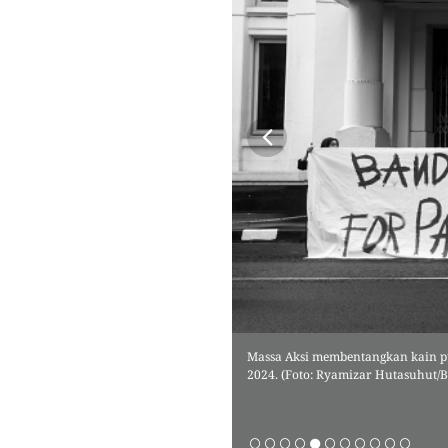
a, Selasa, 30 April 2024. (Foto:
Massa Aksi membentangkan kain put
2024. (Foto: Ryamizar Hutasuhut/