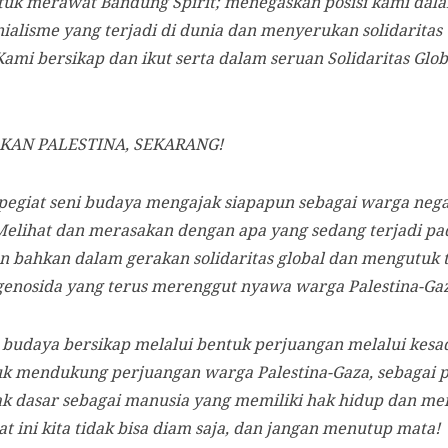
tuk merawat Bandung Spirit; menegaskan posisi kami da
nialisme yang terjadi di dunia dan menyerukan solidarit
 Kami bersikap dan ikut serta dalam seruan Solidaritas Gl
KAN PALESTINA, SEKARANG!
egiat seni budaya mengajak siapapun sebagai warga negar
 Melihat dan merasakan dengan apa yang sedang terjadi pa
n bahkan dalam gerakan solidaritas global dan mengutuk t
 genosida yang terus merenggut nyawa warga Palestina-Gaz
 budaya bersikap melalui bentuk perjuangan melalui kes
uk mendukung perjuangan warga Palestina-Gaza, sebagai
k dasar sebagai manusia yang memiliki hak hidup dan m
at ini kita tidak bisa diam saja, dan jangan menutup mata!