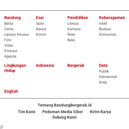
Bandung
Esai
Pendidikan
Keberagaman
Berita
Opini
Literasi
HAM
Cerita
Narasi
Kampus
Budaya
Liputan Khusus
Kolom
Riset
Komunitas
Foto
Buku
Video
Podcast
Agenda
Lingkungan
Indonesia
Bergerak
Data
Hidup
Publik
Pemerintah
Arsip
English
Tentang BandungBergerak.id
Tim Kami
Pedoman Media Siber
Kirim Karya
Dukung Kami
//