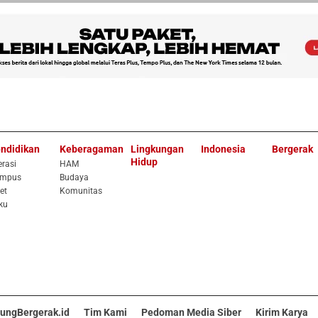
ndidikan
Keberagaman
Lingkungan
Indonesia
Bergerak
Hidup
erasi
HAM
mpus
Budaya
et
Komunitas
ku
ungBergerak.id
Tim Kami
Pedoman Media Siber
Kirim Karya